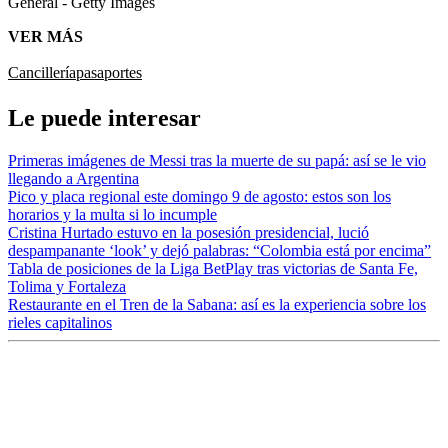
General - Getty Images
VER MÁS
Cancillería
pasaportes
Le puede interesar
Primeras imágenes de Messi tras la muerte de su papá: así se le vio
llegando a Argentina
Pico y placa regional este domingo 9 de agosto: estos son los
horarios y la multa si lo incumple
Cristina Hurtado estuvo en la posesión presidencial, lució
despampanante ‘look’ y dejó palabras: “Colombia está por encima”
Tabla de posiciones de la Liga BetPlay tras victorias de Santa Fe,
Tolima y Fortaleza
Restaurante en el Tren de la Sabana: así es la experiencia sobre los
rieles capitalinos