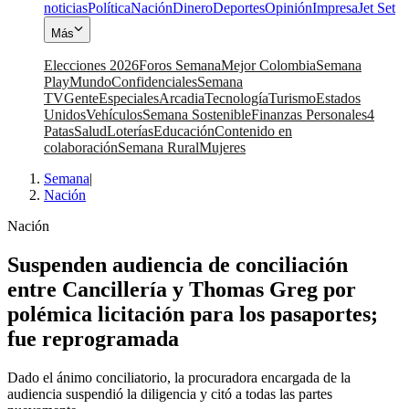
noticias
Política
Nación
Dinero
Deportes
Opinión
Impresa
Jet Set
Más
Elecciones 2026
Foros Semana
Mejor Colombia
Semana
Play
Mundo
Confidenciales
Semana
TV
Gente
Especiales
Arcadia
Tecnología
Turismo
Estados
Unidos
Vehículos
Semana Sostenible
Finanzas Personales
4
Patas
Salud
Loterías
Educación
Contenido en
colaboración
Semana Rural
Mujeres
Semana
|
Nación
Nación
Suspenden audiencia de conciliación
entre Cancillería y Thomas Greg por
polémica licitación para los pasaportes;
fue reprogramada
Dado el ánimo conciliatorio, la procuradora encargada de la
audiencia suspendió la diligencia y citó a todas las partes