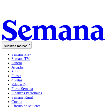
Nuestras marcas
Semana Play
Semana TV
Dinero
Arcadia
Soho
Opens
Fucsia
in
Opens
4 Patas
new
in
Educación
window
new
Foros Semana
window
Finanzas Personales
Semana Rural
Cocina
Círculo de Mujeres