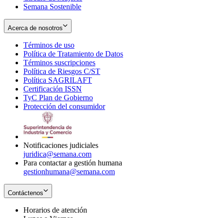
Semana Sostenible
Acerca de nosotros
Términos de uso
Opens
Política de Tratamiento de Datos
in
Opens
Términos suscripciones
new
Opens
in
Política de Riesgos C/ST
window
in
Opens
new
Política SAGRILAFT
Opens
new
in
window
Certificación ISSN
Opens
in
window
new
TyC Plan de Gobierno
in
new
Opens
window
Protección del consumidor
new
window
in
Opens
window
new
in
window
new
window
Notificaciones judiciales
juridica@semana.com
Para contactar a gestión humana
gestionhumana@semana.com
Contáctenos
Horarios de atención