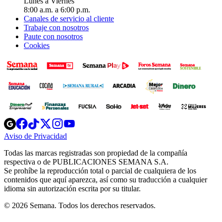
Lunes a Viernes
8:00 a.m. a 6:00 p.m.
Canales de servicio al cliente
Trabaje con nosotros
Paute con nosotros
Cookies
Opens
Opens
Opens
Opens
Opens
in
in
in
in
in
Aviso de Privacidad
Opens
new
new
new
new
new
in
window
window
window
window
window
Todas las marcas registradas son propiedad de la compañía
new
respectiva o de PUBLICACIONES SEMANA S.A.
window
Se prohíbe la reproducción total o parcial de cualquiera de los
contenidos que aquí aparezca, así como su traducción a cualquier
idioma sin autorización escrita por su titular.
© 2026 Semana. Todos los derechos reservados.