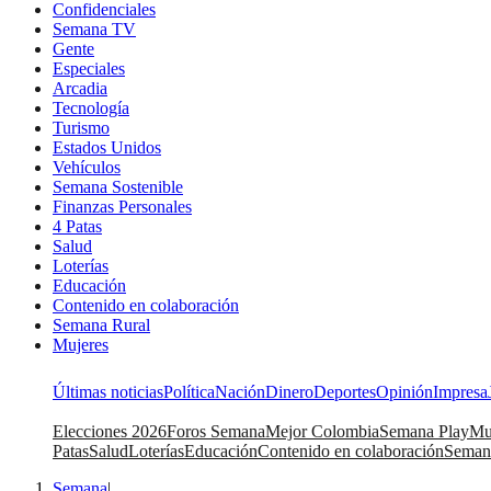
Confidenciales
Semana TV
Gente
Especiales
Arcadia
Tecnología
Turismo
Estados Unidos
Vehículos
Semana Sostenible
Finanzas Personales
4 Patas
Salud
Loterías
Educación
Contenido en colaboración
Semana Rural
Mujeres
Últimas noticias
Política
Nación
Dinero
Deportes
Opinión
Impresa
Elecciones 2026
Foros Semana
Mejor Colombia
Semana Play
Mu
Patas
Salud
Loterías
Educación
Contenido en colaboración
Seman
Semana
|