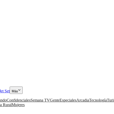
Jet Set
Más
ndo
Confidenciales
Semana TV
Gente
Especiales
Arcadia
Tecnología
Tur
a Rural
Mujeres