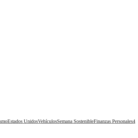
ismo
Estados Unidos
Vehículos
Semana Sostenible
Finanzas Personales
4