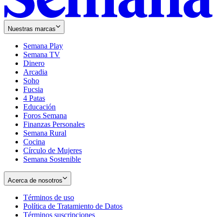
Nuestras marcas
Semana Play
Semana TV
Dinero
Arcadia
Soho
Opens
Fucsia
in
Opens
4 Patas
new
in
Educación
window
new
Foros Semana
window
Finanzas Personales
Semana Rural
Cocina
Círculo de Mujeres
Semana Sostenible
Acerca de nosotros
Términos de uso
Opens
Política de Tratamiento de Datos
in
Opens
Términos suscripciones
new
Opens
in