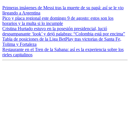
Primeras imágenes de Messi tras la muerte de su papá: así se le vio
llegando a Argentina
Pico y placa regional este domingo 9 de agosto: estos son los
horarios y la multa si lo incumple
Cristina Hurtado estuvo en la posesión presidencial, lució
despampanante ‘look’ y dejó palabras: “Colombia está por encima”
Tabla de posiciones de la Liga BetPlay tras victorias de Santa Fe,
Tolima y Fortaleza
Restaurante en el Tren de la Sabana: así es la experiencia sobre los
rieles capitalinos