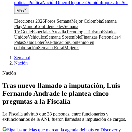
noticias
Política
Nación
Dinero
Deportes
Opinión
Impresa
Jet Set
Más
Elecciones 2026
Foros Semana
Mejor Colombia
Semana
Play
Mundo
Confidenciales
Semana
TV
Gente
Especiales
Arcadia
Tecnología
Turismo
Estados
Unidos
Vehículos
Semana Sostenible
Finanzas Personales
4
Patas
Salud
Loterías
Educación
Contenido en
colaboración
Semana Rural
Mujeres
Semana
|
Nación
Nación
Tras nuevo llamado a imputación, Luis
Fernando Andrade le plantea cinco
preguntas a la Fiscalía
La Fiscalía advirtió que 33 personas, entre funcionarios y
exfuncionarios de la ANI, fueron llamadas a imputación de cargos.
Siga las noticias que marcan la agenda del país en Discover y