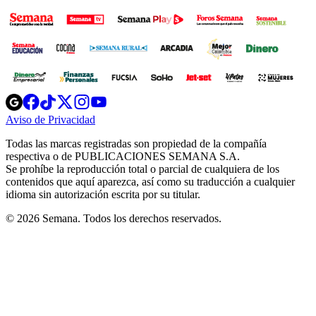
Opens
Opens
Opens
Opens
Opens
in
in
in
in
in
Aviso de Privacidad
Opens
new
new
new
new
new
in
window
window
window
window
window
Todas las marcas registradas son propiedad de la compañía
new
respectiva o de PUBLICACIONES SEMANA S.A.
window
Se prohíbe la reproducción total o parcial de cualquiera de los
contenidos que aquí aparezca, así como su traducción a cualquier
idioma sin autorización escrita por su titular.
© 2026 Semana. Todos los derechos reservados.