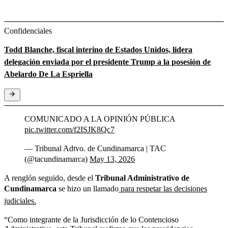
Confidenciales
Todd Blanche, fiscal interino de Estados Unidos, lidera
delegación enviada por el presidente Trump a la posesión de
Abelardo De La Espriella
COMUNICADO A LA OPINIÓN PÚBLICA
pic.twitter.com/f2ISJK8Qc7
— Tribunal Adtvo. de Cundinamarca | TAC
(@tacundinamarca)
May 13, 2026
A renglón seguido, desde el
Tribunal Administrativo de
Cundinamarca
se hizo un llamado
para respetar las decisiones
judiciales.
“Como integrante de la Jurisdicción de lo Contencioso