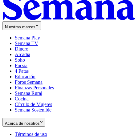
Nuestras marcas
Semana Play
Semana TV
Dinero
Arcadia
Soho
Opens
Fucsia
in
Opens
4 Patas
new
in
Educación
window
new
Foros Semana
window
Finanzas Personales
Semana Rural
Cocina
Círculo de Mujeres
Semana Sostenible
Acerca de nosotros
Términos de uso
Opens