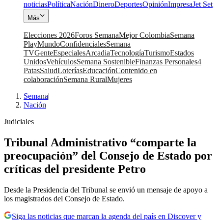
noticias
Política
Nación
Dinero
Deportes
Opinión
Impresa
Jet Set
Más
Elecciones 2026
Foros Semana
Mejor Colombia
Semana
Play
Mundo
Confidenciales
Semana
TV
Gente
Especiales
Arcadia
Tecnología
Turismo
Estados
Unidos
Vehículos
Semana Sostenible
Finanzas Personales
4
Patas
Salud
Loterías
Educación
Contenido en
colaboración
Semana Rural
Mujeres
Semana
|
Nación
Judiciales
Tribunal Administrativo “comparte la
preocupación” del Consejo de Estado por
críticas del presidente Petro
Desde la Presidencia del Tribunal se envió un mensaje de apoyo a
los magistrados del Consejo de Estado.
Siga las noticias que marcan la agenda del país en Discover y