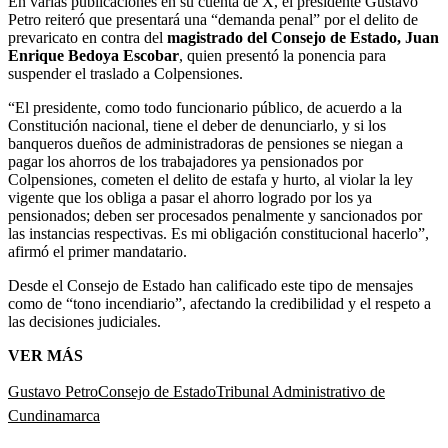
En varias publicaciones en su cuenta de X, el presidente Gustavo
Petro reiteró que presentará una “demanda penal” por el delito de
prevaricato en contra del
magistrado del Consejo de Estado, Juan
Enrique Bedoya Escobar
, quien presentó la ponencia para
suspender el traslado a Colpensiones.
“El presidente, como todo funcionario público, de acuerdo a la
Constitución nacional, tiene el deber de denunciarlo, y si los
banqueros dueños de administradoras de pensiones se niegan a
pagar los ahorros de los trabajadores ya pensionados por
Colpensiones, cometen el delito de estafa y hurto, al violar la ley
vigente que los obliga a pasar el ahorro logrado por los ya
pensionados; deben ser procesados penalmente y sancionados por
las instancias respectivas. Es mi obligación constitucional hacerlo”,
afirmó el primer mandatario.
Desde el Consejo de Estado han calificado este tipo de mensajes
como de “tono incendiario”, afectando la credibilidad y el respeto a
las decisiones judiciales.
VER MÁS
Gustavo Petro
Consejo de Estado
Tribunal Administrativo de
Cundinamarca