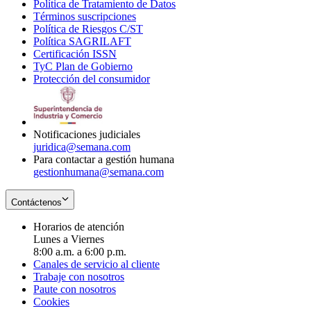
Política de Tratamiento de Datos
in
Opens
Términos suscripciones
new
Opens
in
Política de Riesgos C/ST
window
in
Opens
new
Política SAGRILAFT
Opens
new
in
window
Certificación ISSN
Opens
in
window
new
TyC Plan de Gobierno
in
new
Opens
window
Protección del consumidor
new
window
in
Opens
window
new
in
window
new
window
Notificaciones judiciales
juridica@semana.com
Para contactar a gestión humana
gestionhumana@semana.com
Contáctenos
Horarios de atención
Lunes a Viernes
8:00 a.m. a 6:00 p.m.
Canales de servicio al cliente
Trabaje con nosotros
Paute con nosotros
Cookies