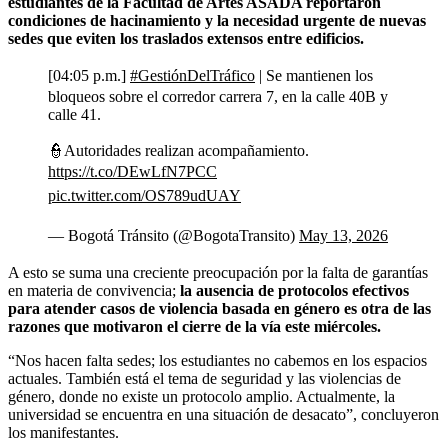
estudiantes de la Facultad de Artes ASADA reportaron
condiciones de hacinamiento y la necesidad urgente de nuevas
sedes que eviten los traslados extensos entre edificios.
[04:05 p.m.]
#GestiónDelTráfico
| Se mantienen los
bloqueos sobre el corredor carrera 7, en la calle 40B y
calle 41.
👮Autoridades realizan acompañamiento.
https://t.co/DEwLfN7PCC
pic.twitter.com/OS789udUAY
— Bogotá Tránsito (@BogotaTransito)
May 13, 2026
A esto se suma una creciente preocupación por la falta de garantías
en materia de convivencia;
la ausencia de protocolos efectivos
para atender casos de violencia basada en género es otra de las
razones que motivaron el cierre de la vía este miércoles.
“Nos hacen falta sedes; los estudiantes no cabemos en los espacios
actuales. También está el tema de seguridad y las violencias de
género, donde no existe un protocolo amplio. Actualmente, la
universidad se encuentra en una situación de desacato”, concluyeron
los manifestantes.