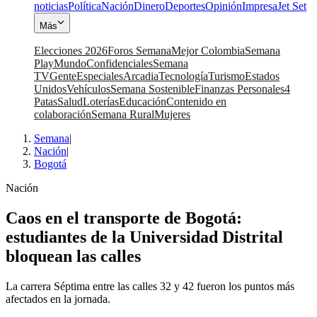
noticias
Política
Nación
Dinero
Deportes
Opinión
Impresa
Jet Set
Más
Elecciones 2026
Foros Semana
Mejor Colombia
Semana
Play
Mundo
Confidenciales
Semana
TV
Gente
Especiales
Arcadia
Tecnología
Turismo
Estados
Unidos
Vehículos
Semana Sostenible
Finanzas Personales
4
Patas
Salud
Loterías
Educación
Contenido en
colaboración
Semana Rural
Mujeres
Semana
|
Nación
|
Bogotá
Nación
Caos en el transporte de Bogotá:
estudiantes de la Universidad Distrital
bloquean las calles
La carrera Séptima entre las calles 32 y 42 fueron los puntos más
afectados en la jornada.