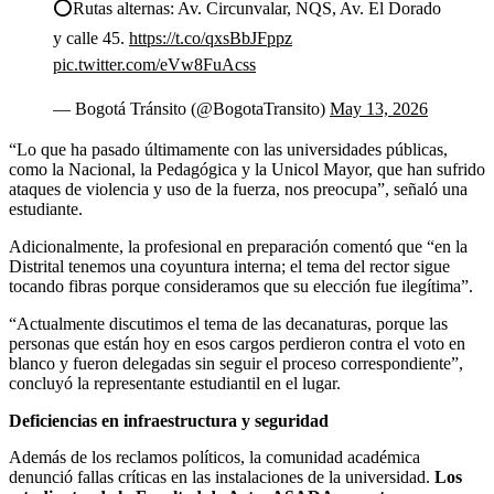
⭕️Rutas alternas: Av. Circunvalar, NQS, Av. El Dorado
y calle 45.
https://t.co/qxsBbJFppz
pic.twitter.com/eVw8FuAcss
— Bogotá Tránsito (@BogotaTransito)
May 13, 2026
“Lo que ha pasado últimamente con las universidades públicas,
como la Nacional, la Pedagógica y la Unicol Mayor, que han sufrido
ataques de violencia y uso de la fuerza, nos preocupa”, señaló una
estudiante.
Adicionalmente, la profesional en preparación comentó que “en la
Distrital tenemos una coyuntura interna; el tema del rector sigue
tocando fibras porque consideramos que su elección fue ilegítima”.
“Actualmente discutimos el tema de las decanaturas, porque las
personas que están hoy en esos cargos perdieron contra el voto en
blanco y fueron delegadas sin seguir el proceso correspondiente”,
concluyó la representante estudiantil en el lugar.
Deficiencias en infraestructura y seguridad
Además de los reclamos políticos, la comunidad académica
denunció fallas críticas en las instalaciones de la universidad.
Los