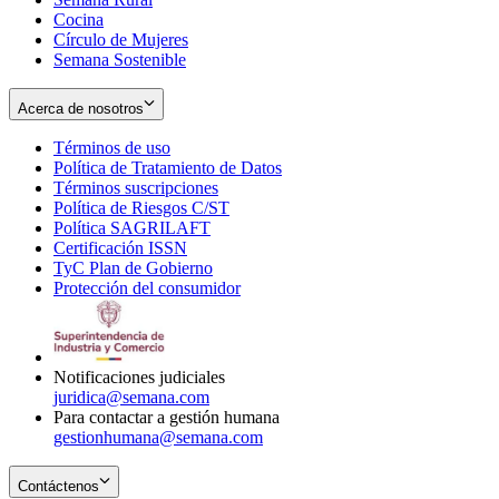
Cocina
Círculo de Mujeres
Semana Sostenible
Acerca de nosotros
Términos de uso
Opens
Política de Tratamiento de Datos
in
Opens
Términos suscripciones
new
Opens
in
Política de Riesgos C/ST
window
in
Opens
new
Política SAGRILAFT
Opens
new
in
window
Certificación ISSN
Opens
in
window
new
TyC Plan de Gobierno
in
new
Opens
window
Protección del consumidor
new
window
in
Opens
window
new
in
window
new
window
Notificaciones judiciales
juridica@semana.com
Para contactar a gestión humana
gestionhumana@semana.com
Contáctenos