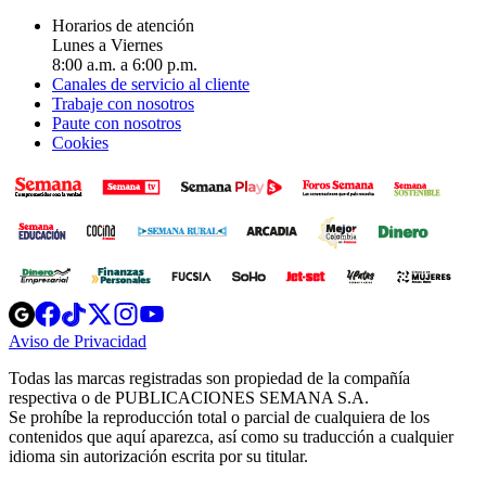
Horarios de atención
Lunes a Viernes
8:00 a.m. a 6:00 p.m.
Canales de servicio al cliente
Trabaje con nosotros
Paute con nosotros
Cookies
Opens
Opens
Opens
Opens
Opens
in
in
in
in
in
Aviso de Privacidad
Opens
new
new
new
new
new
in
window
window
window
window
window
Todas las marcas registradas son propiedad de la compañía
new
respectiva o de PUBLICACIONES SEMANA S.A.
window
Se prohíbe la reproducción total o parcial de cualquiera de los
contenidos que aquí aparezca, así como su traducción a cualquier
idioma sin autorización escrita por su titular.