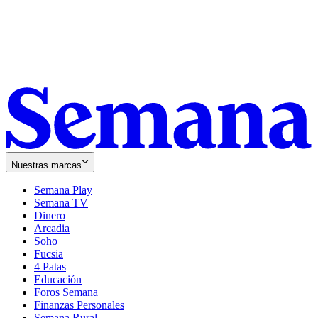
Nuestras marcas
Semana Play
Semana TV
Dinero
Arcadia
Soho
Opens
Fucsia
in
Opens
4 Patas
new
in
Educación
window
new
Foros Semana
window
Finanzas Personales
Semana Rural