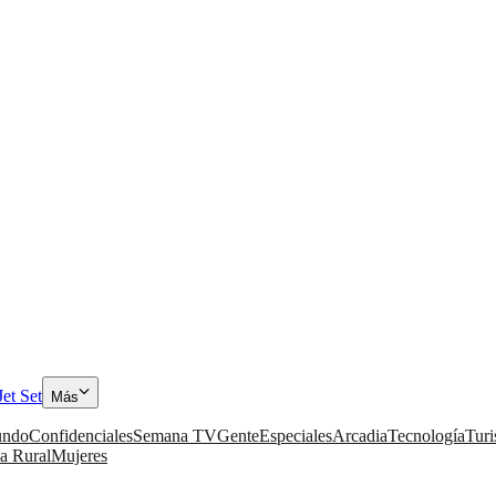
Jet Set
Más
ndo
Confidenciales
Semana TV
Gente
Especiales
Arcadia
Tecnología
Tur
a Rural
Mujeres