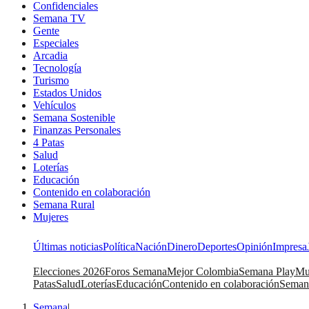
Confidenciales
Semana TV
Gente
Especiales
Arcadia
Tecnología
Turismo
Estados Unidos
Vehículos
Semana Sostenible
Finanzas Personales
4 Patas
Salud
Loterías
Educación
Contenido en colaboración
Semana Rural
Mujeres
Últimas noticias
Política
Nación
Dinero
Deportes
Opinión
Impresa
Elecciones 2026
Foros Semana
Mejor Colombia
Semana Play
Mu
Patas
Salud
Loterías
Educación
Contenido en colaboración
Seman
Semana
|