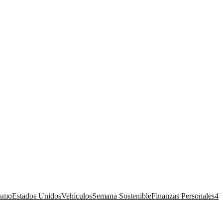
ismo
Estados Unidos
Vehículos
Semana Sostenible
Finanzas Personales
4