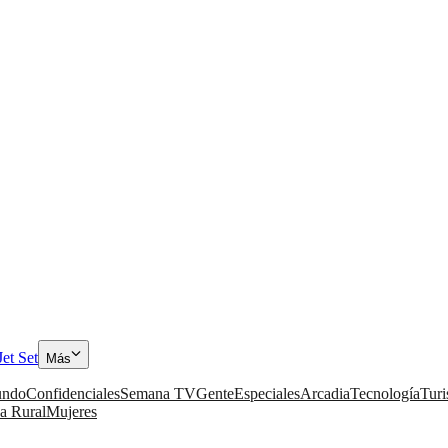
Jet Set
Más
ndo
Confidenciales
Semana TV
Gente
Especiales
Arcadia
Tecnología
Tur
a Rural
Mujeres