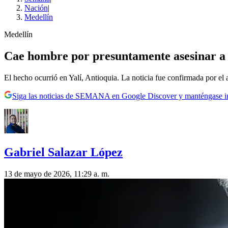
Nación
|
Medellín
Medellín
Cae hombre por presuntamente asesinar a s
El hecho ocurrió en Yalí, Antioquia. La noticia fue confirmada por el 
Siga las noticias de SEMANA en Google Discover y manténgase 
Gabriel Salazar López
13 de mayo de 2026, 11:29 a. m.