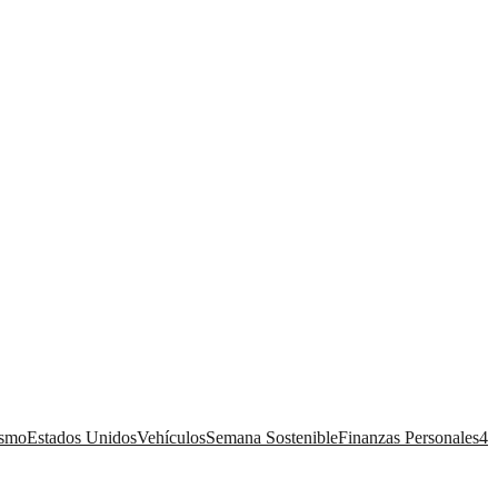
ismo
Estados Unidos
Vehículos
Semana Sostenible
Finanzas Personales
4