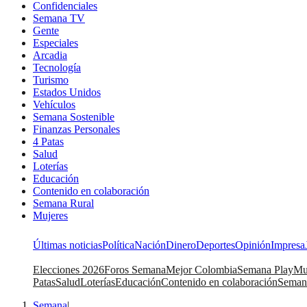
Confidenciales
Semana TV
Gente
Especiales
Arcadia
Tecnología
Turismo
Estados Unidos
Vehículos
Semana Sostenible
Finanzas Personales
4 Patas
Salud
Loterías
Educación
Contenido en colaboración
Semana Rural
Mujeres
Últimas noticias
Política
Nación
Dinero
Deportes
Opinión
Impresa
Elecciones 2026
Foros Semana
Mejor Colombia
Semana Play
Mu
Patas
Salud
Loterías
Educación
Contenido en colaboración
Seman
Semana
|