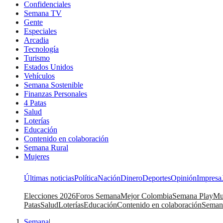
Confidenciales
Semana TV
Gente
Especiales
Arcadia
Tecnología
Turismo
Estados Unidos
Vehículos
Semana Sostenible
Finanzas Personales
4 Patas
Salud
Loterías
Educación
Contenido en colaboración
Semana Rural
Mujeres
Últimas noticias
Política
Nación
Dinero
Deportes
Opinión
Impresa
Elecciones 2026
Foros Semana
Mejor Colombia
Semana Play
Mu
Patas
Salud
Loterías
Educación
Contenido en colaboración
Seman
Semana
|