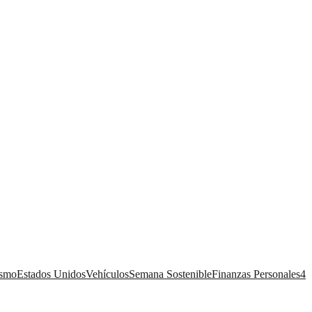
ismo
Estados Unidos
Vehículos
Semana Sostenible
Finanzas Personales
4