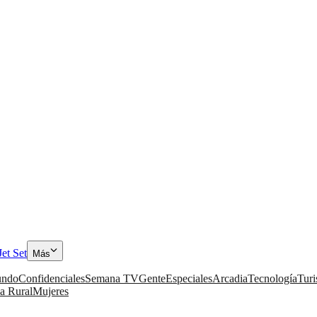
Jet Set
Más
ndo
Confidenciales
Semana TV
Gente
Especiales
Arcadia
Tecnología
Tur
a Rural
Mujeres