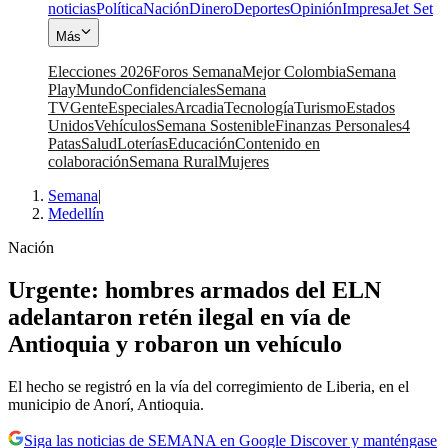
noticias
Política
Nación
Dinero
Deportes
Opinión
Impresa
Jet Set
Más
Elecciones 2026
Foros Semana
Mejor Colombia
Semana
Play
Mundo
Confidenciales
Semana
TV
Gente
Especiales
Arcadia
Tecnología
Turismo
Estados
Unidos
Vehículos
Semana Sostenible
Finanzas Personales
4
Patas
Salud
Loterías
Educación
Contenido en
colaboración
Semana Rural
Mujeres
Semana
|
Medellín
Nación
Urgente: hombres armados del ELN
adelantaron retén ilegal en vía de
Antioquia y robaron un vehículo
El hecho se registró en la vía del corregimiento de Liberia, en el
municipio de Anorí, Antioquia.
Siga las noticias de SEMANA en Google Discover y manténgase