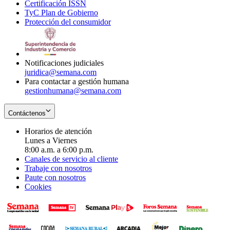
Certificación ISSN
Opens
in
window
new
TyC Plan de Gobierno
in
new
Opens
window
Protección del consumidor
new
window
in
Opens
window
new
in
window
new
window
Notificaciones judiciales
juridica@semana.com
Para contactar a gestión humana
gestionhumana@semana.com
Contáctenos
Horarios de atención
Lunes a Viernes
8:00 a.m. a 6:00 p.m.
Canales de servicio al cliente
Trabaje con nosotros
Paute con nosotros
Cookies