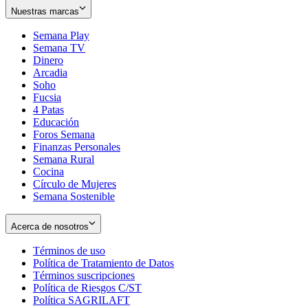
Nuestras marcas
Semana Play
Semana TV
Dinero
Arcadia
Soho
Opens
Fucsia
in
Opens
4 Patas
new
in
Educación
window
new
Foros Semana
window
Finanzas Personales
Semana Rural
Cocina
Círculo de Mujeres
Semana Sostenible
Acerca de nosotros
Términos de uso
Opens
Política de Tratamiento de Datos
in
Opens
Términos suscripciones
new
Opens
in
Política de Riesgos C/ST
window
in
Opens
new
Política SAGRILAFT
Opens
new
in
window