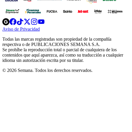
Opens
Opens
Opens
Opens
Opens
in
in
in
in
in
Aviso de Privacidad
Opens
new
new
new
new
new
in
window
window
window
window
window
Todas las marcas registradas son propiedad de la compañía
new
respectiva o de PUBLICACIONES SEMANA S.A.
window
Se prohíbe la reproducción total o parcial de cualquiera de los
contenidos que aquí aparezca, así como su traducción a cualquier
idioma sin autorización escrita por su titular.
© 2026 Semana. Todos los derechos reservados.