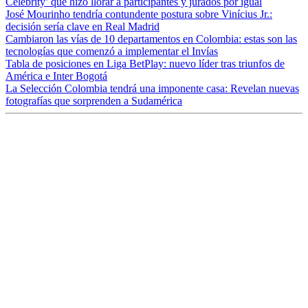
Celebrity’ que hizo llorar a participantes y jurados por igual
José Mourinho tendría contundente postura sobre Vinícius Jr.:
decisión sería clave en Real Madrid
Cambiaron las vías de 10 departamentos en Colombia: estas son las
tecnologías que comenzó a implementar el Invías
Tabla de posiciones en Liga BetPlay: nuevo líder tras triunfos de
América e Inter Bogotá
La Selección Colombia tendrá una imponente casa: Revelan nuevas
fotografías que sorprenden a Sudamérica