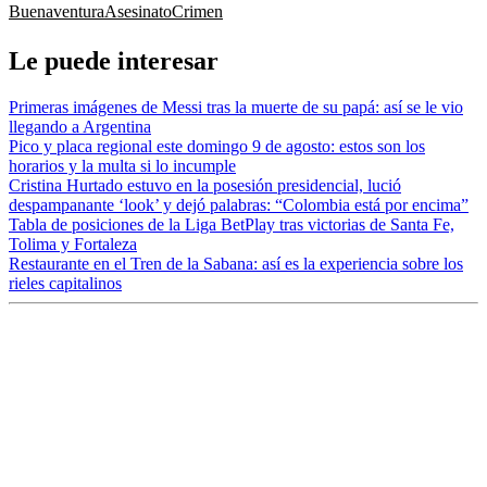
Buenaventura
Asesinato
Crimen
Le puede interesar
Primeras imágenes de Messi tras la muerte de su papá: así se le vio
llegando a Argentina
Pico y placa regional este domingo 9 de agosto: estos son los
horarios y la multa si lo incumple
Cristina Hurtado estuvo en la posesión presidencial, lució
despampanante ‘look’ y dejó palabras: “Colombia está por encima”
Tabla de posiciones de la Liga BetPlay tras victorias de Santa Fe,
Tolima y Fortaleza
Restaurante en el Tren de la Sabana: así es la experiencia sobre los
rieles capitalinos