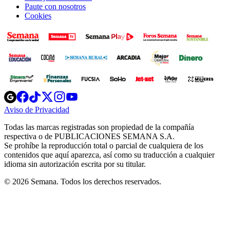
Paute con nosotros
Cookies
Opens
Opens
Opens
Opens
Opens
in
in
in
in
in
Aviso de Privacidad
Opens
new
new
new
new
new
in
window
window
window
window
window
Todas las marcas registradas son propiedad de la compañía
new
respectiva o de PUBLICACIONES SEMANA S.A.
window
Se prohíbe la reproducción total o parcial de cualquiera de los
contenidos que aquí aparezca, así como su traducción a cualquier
idioma sin autorización escrita por su titular.
© 2026 Semana. Todos los derechos reservados.