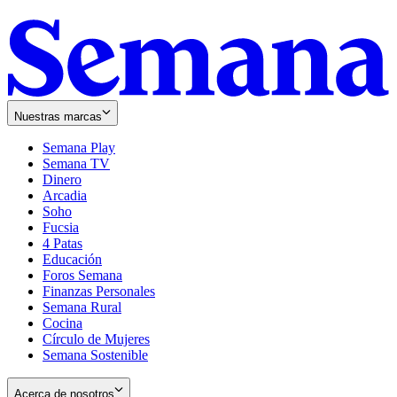
Nuestras marcas
Semana Play
Semana TV
Dinero
Arcadia
Soho
Opens
Fucsia
in
Opens
4 Patas
new
in
Educación
window
new
Foros Semana
window
Finanzas Personales
Semana Rural
Cocina
Círculo de Mujeres
Semana Sostenible
Acerca de nosotros