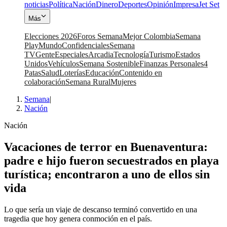
noticias
Política
Nación
Dinero
Deportes
Opinión
Impresa
Jet Set
Más
Elecciones 2026
Foros Semana
Mejor Colombia
Semana
Play
Mundo
Confidenciales
Semana
TV
Gente
Especiales
Arcadia
Tecnología
Turismo
Estados
Unidos
Vehículos
Semana Sostenible
Finanzas Personales
4
Patas
Salud
Loterías
Educación
Contenido en
colaboración
Semana Rural
Mujeres
Semana
|
Nación
Nación
Vacaciones de terror en Buenaventura:
padre e hijo fueron secuestrados en playa
turística; encontraron a uno de ellos sin
vida
Lo que sería un viaje de descanso terminó convertido en una
tragedia que hoy genera conmoción en el país.