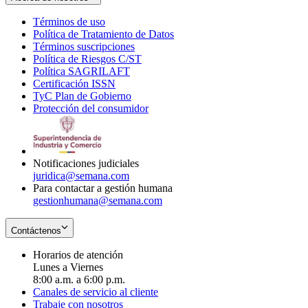
Términos de uso
Opens
Política de Tratamiento de Datos
in
Opens
Términos suscripciones
new
Opens
in
Política de Riesgos C/ST
window
in
Opens
new
Política SAGRILAFT
Opens
new
in
window
Certificación ISSN
Opens
in
window
new
TyC Plan de Gobierno
in
new
Opens
window
Protección del consumidor
new
window
in
Opens
window
new
in
window
new
window
Notificaciones judiciales
juridica@semana.com
Para contactar a gestión humana
gestionhumana@semana.com
Contáctenos
Horarios de atención
Lunes a Viernes
8:00 a.m. a 6:00 p.m.
Canales de servicio al cliente
Trabaje con nosotros