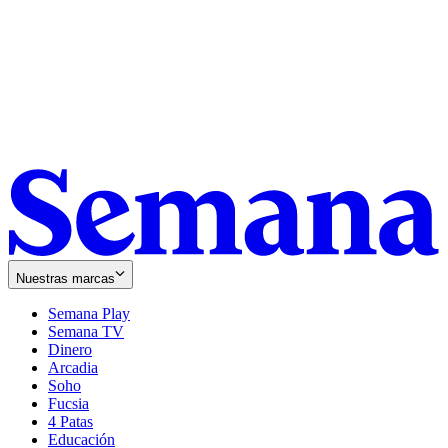
Nuestras marcas
Semana Play
Semana TV
Dinero
Arcadia
Soho
Opens
Fucsia
in
Opens
4 Patas
new
in
Educación
window
new