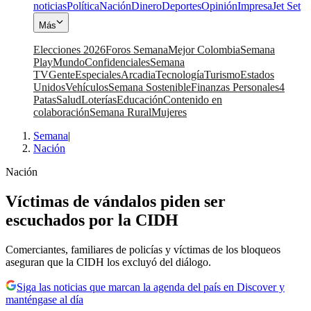
noticias
Política
Nación
Dinero
Deportes
Opinión
Impresa
Jet Set
Más
Elecciones 2026
Foros Semana
Mejor Colombia
Semana
Play
Mundo
Confidenciales
Semana
TV
Gente
Especiales
Arcadia
Tecnología
Turismo
Estados
Unidos
Vehículos
Semana Sostenible
Finanzas Personales
4
Patas
Salud
Loterías
Educación
Contenido en
colaboración
Semana Rural
Mujeres
Semana
|
Nación
Nación
Víctimas de vándalos piden ser
escuchados por la CIDH
Comerciantes, familiares de policías y víctimas de los bloqueos
aseguran que la CIDH los excluyó del diálogo.
Siga las noticias que marcan la agenda del país en Discover y
manténgase al día