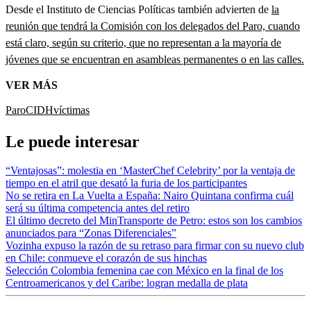
Desde el Instituto de Ciencias Políticas también advierten de
la
reunión que tendrá la Comisión con los delegados del Paro, cuando
está claro, según su criterio, que no representan a la mayoría de
jóvenes que se encuentran en asambleas permanentes o en las calles.
VER MÁS
Paro
CIDH
víctimas
Le puede interesar
“Ventajosas”: molestia en ‘MasterChef Celebrity’ por la ventaja de
tiempo en el atril que desató la furia de los participantes
No se retira en La Vuelta a España: Nairo Quintana confirma cuál
será su última competencia antes del retiro
El último decreto del MinTransporte de Petro: estos son los cambios
anunciados para “Zonas Diferenciales”
Vozinha expuso la razón de su retraso para firmar con su nuevo club
en Chile: conmueve el corazón de sus hinchas
Selección Colombia femenina cae con México en la final de los
Centroamericanos y del Caribe: logran medalla de plata