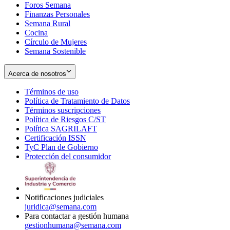
Foros Semana
window
Finanzas Personales
Semana Rural
Cocina
Círculo de Mujeres
Semana Sostenible
Acerca de nosotros
Términos de uso
Opens
Política de Tratamiento de Datos
in
Opens
Términos suscripciones
new
Opens
in
Política de Riesgos C/ST
window
in
Opens
new
Política SAGRILAFT
Opens
new
in
window
Certificación ISSN
Opens
in
window
new
TyC Plan de Gobierno
in
new
Opens
window
Protección del consumidor
new
window
in
Opens
window
new
in
window
new
window
Notificaciones judiciales
juridica@semana.com
Para contactar a gestión humana
gestionhumana@semana.com