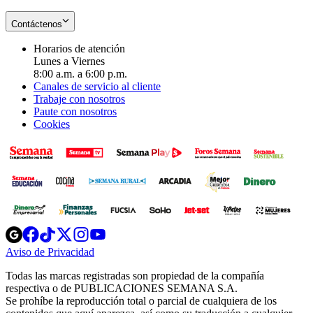
Contáctenos
Horarios de atención
Lunes a Viernes
8:00 a.m. a 6:00 p.m.
Canales de servicio al cliente
Trabaje con nosotros
Paute con nosotros
Cookies
Opens
Opens
Opens
Opens
Opens
in
in
in
in
in
Aviso de Privacidad
Opens
new
new
new
new
new
in
window
window
window
window
window
Todas las marcas registradas son propiedad de la compañía
new
respectiva o de PUBLICACIONES SEMANA S.A.
window
Se prohíbe la reproducción total o parcial de cualquiera de los