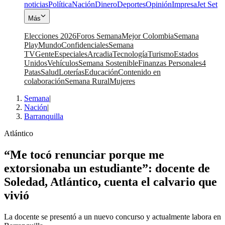
noticias
Política
Nación
Dinero
Deportes
Opinión
Impresa
Jet Set
Más
Elecciones 2026
Foros Semana
Mejor Colombia
Semana
Play
Mundo
Confidenciales
Semana
TV
Gente
Especiales
Arcadia
Tecnología
Turismo
Estados
Unidos
Vehículos
Semana Sostenible
Finanzas Personales
4
Patas
Salud
Loterías
Educación
Contenido en
colaboración
Semana Rural
Mujeres
Semana
|
Nación
|
Barranquilla
Atlántico
“Me tocó renunciar porque me
extorsionaba un estudiante”: docente de
Soledad, Atlántico, cuenta el calvario que
vivió
La docente se presentó a un nuevo concurso y actualmente labora en