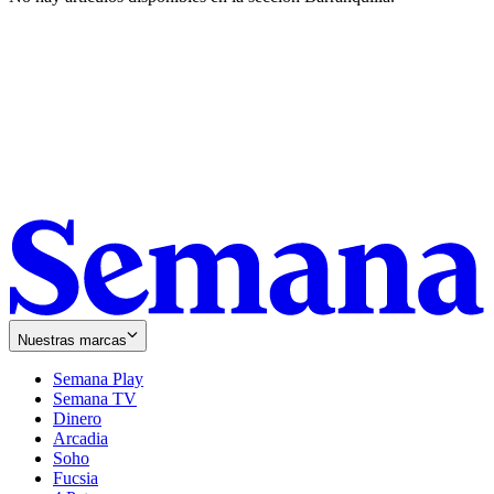
Nuestras marcas
Semana Play
Semana TV
Dinero
Arcadia
Soho
Opens
Fucsia
in
Opens