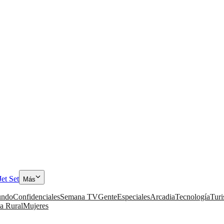
Jet Set
Más
ndo
Confidenciales
Semana TV
Gente
Especiales
Arcadia
Tecnología
Tur
a Rural
Mujeres