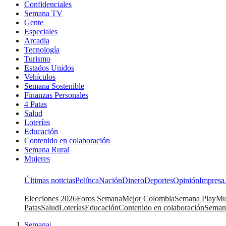
Confidenciales
Semana TV
Gente
Especiales
Arcadia
Tecnología
Turismo
Estados Unidos
Vehículos
Semana Sostenible
Finanzas Personales
4 Patas
Salud
Loterías
Educación
Contenido en colaboración
Semana Rural
Mujeres
Últimas noticias
Política
Nación
Dinero
Deportes
Opinión
Impresa
Elecciones 2026
Foros Semana
Mejor Colombia
Semana Play
Mu
Patas
Salud
Loterías
Educación
Contenido en colaboración
Seman
Semana
|