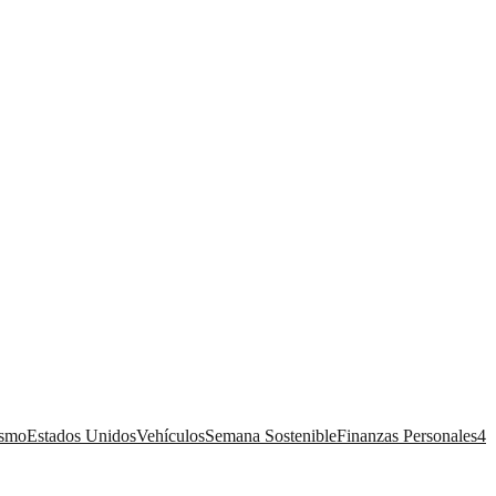
ismo
Estados Unidos
Vehículos
Semana Sostenible
Finanzas Personales
4