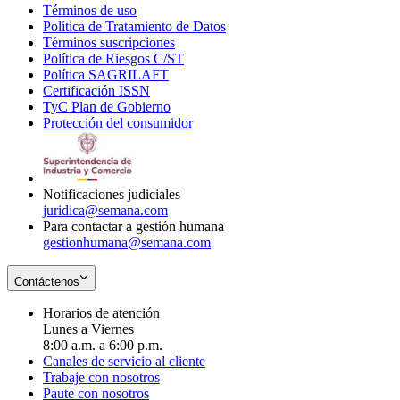
Términos de uso
Opens
Política de Tratamiento de Datos
in
Opens
Términos suscripciones
new
Opens
in
Política de Riesgos C/ST
window
in
Opens
new
Política SAGRILAFT
Opens
new
in
window
Certificación ISSN
Opens
in
window
new
TyC Plan de Gobierno
in
new
Opens
window
Protección del consumidor
new
window
in
Opens
window
new
in
window
new
window
Notificaciones judiciales
juridica@semana.com
Para contactar a gestión humana
gestionhumana@semana.com
Contáctenos
Horarios de atención
Lunes a Viernes
8:00 a.m. a 6:00 p.m.
Canales de servicio al cliente
Trabaje con nosotros
Paute con nosotros