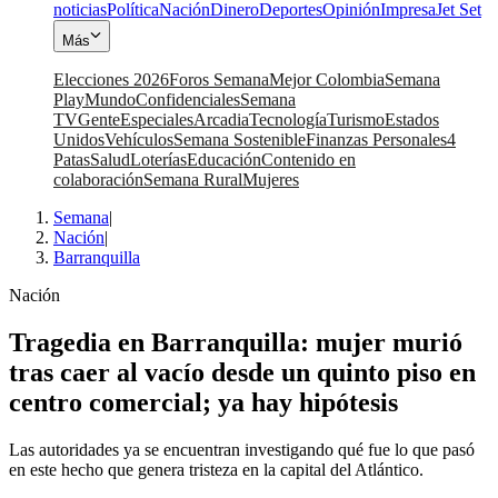
noticias
Política
Nación
Dinero
Deportes
Opinión
Impresa
Jet Set
Más
Elecciones 2026
Foros Semana
Mejor Colombia
Semana
Play
Mundo
Confidenciales
Semana
TV
Gente
Especiales
Arcadia
Tecnología
Turismo
Estados
Unidos
Vehículos
Semana Sostenible
Finanzas Personales
4
Patas
Salud
Loterías
Educación
Contenido en
colaboración
Semana Rural
Mujeres
Semana
|
Nación
|
Barranquilla
Nación
Tragedia en Barranquilla: mujer murió
tras caer al vacío desde un quinto piso en
centro comercial; ya hay hipótesis
Las autoridades ya se encuentran investigando qué fue lo que pasó
en este hecho que genera tristeza en la capital del Atlántico.