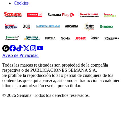
Cookies
Opens
Opens
Opens
Opens
Opens
in
in
in
in
in
Aviso de Privacidad
Opens
new
new
new
new
new
in
window
window
window
window
window
Todas las marcas registradas son propiedad de la compañía
new
respectiva o de PUBLICACIONES SEMANA S.A.
window
Se prohíbe la reproducción total o parcial de cualquiera de los
contenidos que aquí aparezca, así como su traducción a cualquier
idioma sin autorización escrita por su titular.
© 2026 Semana. Todos los derechos reservados.