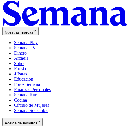
Nuestras marcas
Semana Play
Semana TV
Dinero
Arcadia
Soho
Opens
Fucsia
in
Opens
4 Patas
new
in
Educación
window
new
Foros Semana
window
Finanzas Personales
Semana Rural
Cocina
Círculo de Mujeres
Semana Sostenible
Acerca de nosotros