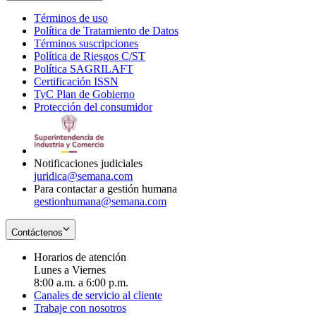
Términos de uso
Opens
Política de Tratamiento de Datos
in
Opens
Términos suscripciones
new
Opens
in
Política de Riesgos C/ST
window
in
Opens
new
Política SAGRILAFT
Opens
new
in
window
Certificación ISSN
Opens
in
window
new
TyC Plan de Gobierno
in
new
Opens
window
Protección del consumidor
new
window
in
Opens
window
new
in
window
new
window
Notificaciones judiciales
juridica@semana.com
Para contactar a gestión humana
gestionhumana@semana.com
Contáctenos
Horarios de atención
Lunes a Viernes
8:00 a.m. a 6:00 p.m.
Canales de servicio al cliente
Trabaje con nosotros