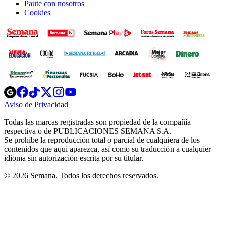
Paute con nosotros
Cookies
Opens
Opens
Opens
Opens
Opens
in
in
in
in
in
Aviso de Privacidad
Opens
new
new
new
new
new
in
window
window
window
window
window
Todas las marcas registradas son propiedad de la compañía
new
respectiva o de PUBLICACIONES SEMANA S.A.
window
Se prohíbe la reproducción total o parcial de cualquiera de los
contenidos que aquí aparezca, así como su traducción a cualquier
idioma sin autorización escrita por su titular.
© 2026 Semana. Todos los derechos reservados.