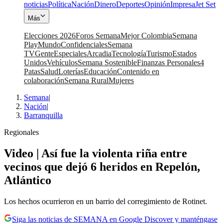
noticias
Política
Nación
Dinero
Deportes
Opinión
Impresa
Jet Set
Más
Elecciones 2026
Foros Semana
Mejor Colombia
Semana
Play
Mundo
Confidenciales
Semana
TV
Gente
Especiales
Arcadia
Tecnología
Turismo
Estados
Unidos
Vehículos
Semana Sostenible
Finanzas Personales
4
Patas
Salud
Loterías
Educación
Contenido en
colaboración
Semana Rural
Mujeres
Semana
|
Nación
|
Barranquilla
Regionales
Video | Así fue la violenta riña entre
vecinos que dejó 6 heridos en Repelón,
Atlántico
Los hechos ocurrieron en un barrio del corregimiento de Rotinet.
Siga las noticias de SEMANA en Google Discover y manténgase