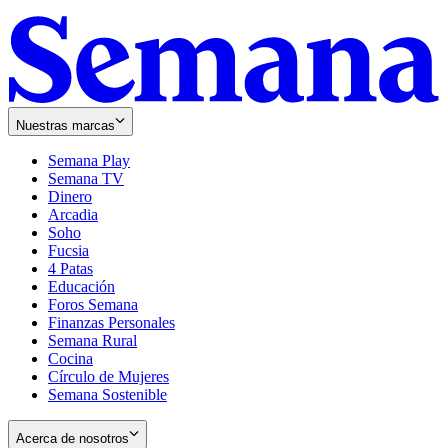
Nuestras marcas
Semana Play
Semana TV
Dinero
Arcadia
Soho
Opens
Fucsia
in
Opens
4 Patas
new
in
Educación
window
new
Foros Semana
window
Finanzas Personales
Semana Rural
Cocina
Círculo de Mujeres
Semana Sostenible
Acerca de nosotros