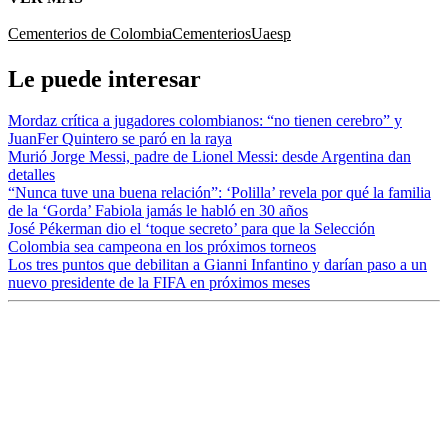
Cementerios de Colombia
Cementerios
Uaesp
Le puede interesar
Mordaz crítica a jugadores colombianos: “no tienen cerebro” y
JuanFer Quintero se paró en la raya
Murió Jorge Messi, padre de Lionel Messi: desde Argentina dan
detalles
“Nunca tuve una buena relación”: ‘Polilla’ revela por qué la familia
de la ‘Gorda’ Fabiola jamás le habló en 30 años
José Pékerman dio el ‘toque secreto’ para que la Selección
Colombia sea campeona en los próximos torneos
Los tres puntos que debilitan a Gianni Infantino y darían paso a un
nuevo presidente de la FIFA en próximos meses