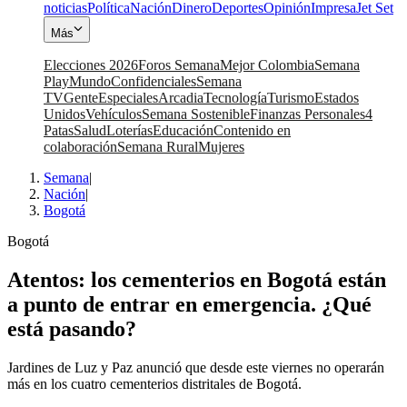
noticias
Política
Nación
Dinero
Deportes
Opinión
Impresa
Jet Set
Más
Elecciones 2026
Foros Semana
Mejor Colombia
Semana
Play
Mundo
Confidenciales
Semana
TV
Gente
Especiales
Arcadia
Tecnología
Turismo
Estados
Unidos
Vehículos
Semana Sostenible
Finanzas Personales
4
Patas
Salud
Loterías
Educación
Contenido en
colaboración
Semana Rural
Mujeres
Semana
|
Nación
|
Bogotá
Bogotá
Atentos: los cementerios en Bogotá están
a punto de entrar en emergencia. ¿Qué
está pasando?
Jardines de Luz y Paz anunció que desde este viernes no operarán
más en los cuatro cementerios distritales de Bogotá.