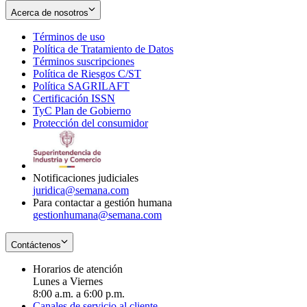
Acerca de nosotros
Términos de uso
Opens
Política de Tratamiento de Datos
in
Opens
Términos suscripciones
new
Opens
in
Política de Riesgos C/ST
window
in
Opens
new
Política SAGRILAFT
Opens
new
in
window
Certificación ISSN
Opens
in
window
new
TyC Plan de Gobierno
in
new
Opens
window
Protección del consumidor
new
window
in
Opens
window
new
in
window
new
window
Notificaciones judiciales
juridica@semana.com
Para contactar a gestión humana
gestionhumana@semana.com
Contáctenos
Horarios de atención
Lunes a Viernes
8:00 a.m. a 6:00 p.m.
Canales de servicio al cliente