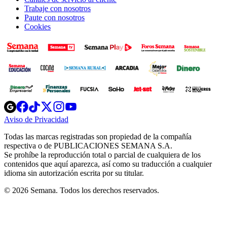
Trabaje con nosotros
Paute con nosotros
Cookies
Opens
Opens
Opens
Opens
Opens
in
in
in
in
in
Aviso de Privacidad
Opens
new
new
new
new
new
in
window
window
window
window
window
Todas las marcas registradas son propiedad de la compañía
new
respectiva o de PUBLICACIONES SEMANA S.A.
window
Se prohíbe la reproducción total o parcial de cualquiera de los
contenidos que aquí aparezca, así como su traducción a cualquier
idioma sin autorización escrita por su titular.
© 2026 Semana. Todos los derechos reservados.