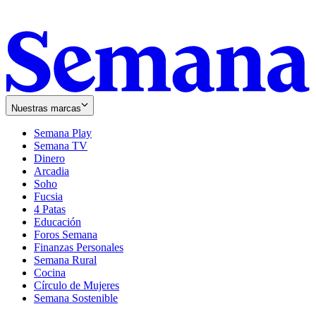
Nuestras marcas
Semana Play
Semana TV
Dinero
Arcadia
Soho
Opens
Fucsia
in
Opens
4 Patas
new
in
Educación
window
new
Foros Semana
window
Finanzas Personales
Semana Rural
Cocina
Círculo de Mujeres
Semana Sostenible