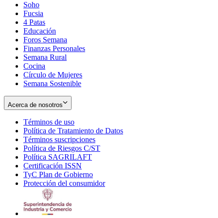
Soho
Opens
Fucsia
in
Opens
4 Patas
new
in
Educación
window
new
Foros Semana
window
Finanzas Personales
Semana Rural
Cocina
Círculo de Mujeres
Semana Sostenible
Acerca de nosotros
Términos de uso
Opens
Política de Tratamiento de Datos
in
Opens
Términos suscripciones
new
Opens
in
Política de Riesgos C/ST
window
in
Opens
new
Política SAGRILAFT
Opens
new
in
window
Certificación ISSN
Opens
in
window
new
TyC Plan de Gobierno
in
new
Opens
window
Protección del consumidor
new
window
in
Opens
window
new
in
window
new
window