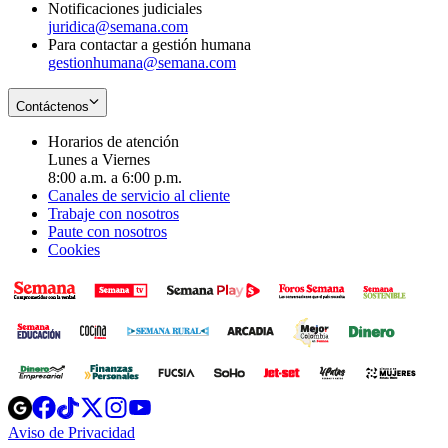
Notificaciones judiciales
juridica@semana.com
Para contactar a gestión humana
gestionhumana@semana.com
Contáctenos
Horarios de atención
Lunes a Viernes
8:00 a.m. a 6:00 p.m.
Canales de servicio al cliente
Trabaje con nosotros
Paute con nosotros
Cookies
Opens
Opens
Opens
Opens
Opens
in
in
in
in
in
Aviso de Privacidad
Opens
new
new
new
new
new