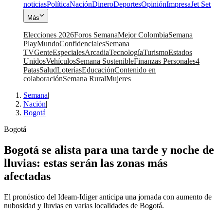
noticias
Política
Nación
Dinero
Deportes
Opinión
Impresa
Jet Set
Más
Elecciones 2026
Foros Semana
Mejor Colombia
Semana
Play
Mundo
Confidenciales
Semana
TV
Gente
Especiales
Arcadia
Tecnología
Turismo
Estados
Unidos
Vehículos
Semana Sostenible
Finanzas Personales
4
Patas
Salud
Loterías
Educación
Contenido en
colaboración
Semana Rural
Mujeres
Semana
|
Nación
|
Bogotá
Bogotá
Bogotá se alista para una tarde y noche de
lluvias: estas serán las zonas más
afectadas
El pronóstico del Ideam-Idiger anticipa una jornada con aumento de
nubosidad y lluvias en varias localidades de Bogotá.