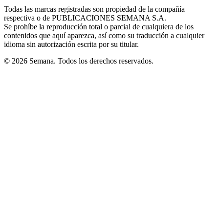
in
window
window
window
window
window
Todas las marcas registradas son propiedad de la compañía
new
respectiva o de PUBLICACIONES SEMANA S.A.
window
Se prohíbe la reproducción total o parcial de cualquiera de los
contenidos que aquí aparezca, así como su traducción a cualquier
idioma sin autorización escrita por su titular.
© 2026 Semana. Todos los derechos reservados.