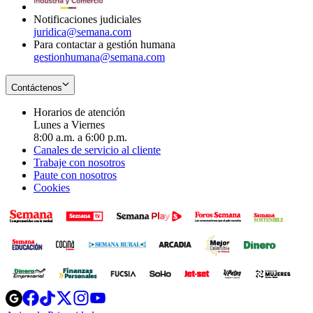
window
Notificaciones judiciales
juridica@semana.com
Para contactar a gestión humana
gestionhumana@semana.com
Contáctenos
Horarios de atención
Lunes a Viernes
8:00 a.m. a 6:00 p.m.
Canales de servicio al cliente
Trabaje con nosotros
Paute con nosotros
Cookies
Opens
Opens
Opens
Opens
Opens
in
in
in
in
in