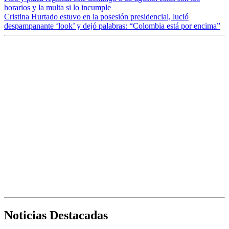
horarios y la multa si lo incumple
Cristina Hurtado estuvo en la posesión presidencial, lució
despampanante ‘look’ y dejó palabras: “Colombia está por encima”
Noticias Destacadas