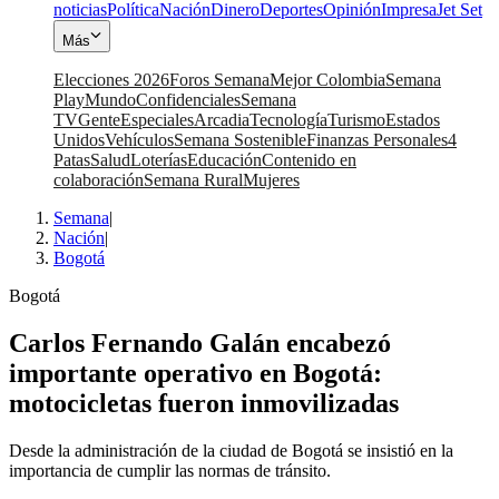
noticias
Política
Nación
Dinero
Deportes
Opinión
Impresa
Jet Set
Más
Elecciones 2026
Foros Semana
Mejor Colombia
Semana
Play
Mundo
Confidenciales
Semana
TV
Gente
Especiales
Arcadia
Tecnología
Turismo
Estados
Unidos
Vehículos
Semana Sostenible
Finanzas Personales
4
Patas
Salud
Loterías
Educación
Contenido en
colaboración
Semana Rural
Mujeres
Semana
|
Nación
|
Bogotá
Bogotá
Carlos Fernando Galán encabezó
importante operativo en Bogotá:
motocicletas fueron inmovilizadas
Desde la administración de la ciudad de Bogotá se insistió en la
importancia de cumplir las normas de tránsito.