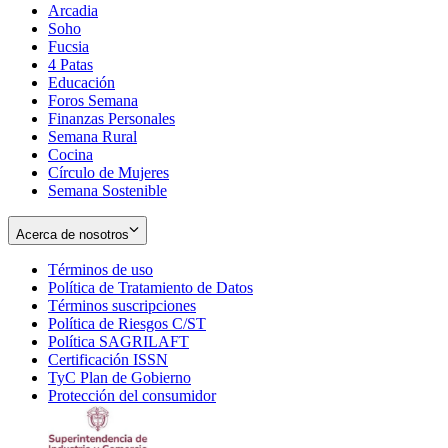
Arcadia
Soho
Opens
Fucsia
in
Opens
4 Patas
new
in
Educación
window
new
Foros Semana
window
Finanzas Personales
Semana Rural
Cocina
Círculo de Mujeres
Semana Sostenible
Acerca de nosotros
Términos de uso
Opens
Política de Tratamiento de Datos
in
Opens
Términos suscripciones
new
Opens
in
Política de Riesgos C/ST
window
in
Opens
new
Política SAGRILAFT
Opens
new
in
window
Certificación ISSN
Opens
in
window
new
TyC Plan de Gobierno
in
new
Opens
window
Protección del consumidor
new
window
in
Opens
window
new
in
window
new