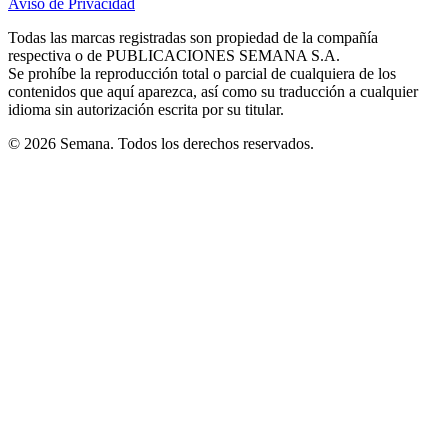
Aviso de Privacidad
Opens
new
new
new
new
new
in
window
window
window
window
window
Todas las marcas registradas son propiedad de la compañía
new
respectiva o de PUBLICACIONES SEMANA S.A.
window
Se prohíbe la reproducción total o parcial de cualquiera de los
contenidos que aquí aparezca, así como su traducción a cualquier
idioma sin autorización escrita por su titular.
© 2026 Semana. Todos los derechos reservados.