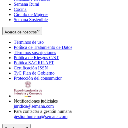
Semana Rural
Cocina
Círculo de Mujeres
Semana Sostenible
Acerca de nosotros
Términos de uso
Opens
Política de Tratamiento de Datos
in
Opens
Términos suscripciones
new
Opens
in
Política de Riesgos C/ST
window
in
Opens
new
Política SAGRILAFT
Opens
new
in
window
Certificación ISSN
Opens
in
window
new
TyC Plan de Gobierno
in
new
Opens
window
Protección del consumidor
new
window
in
Opens
window
new
in
window
new
window
Notificaciones judiciales
juridica@semana.com
Para contactar a gestión humana
gestionhumana@semana.com