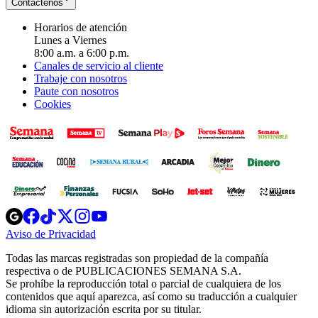
Contáctenos
Horarios de atención
Lunes a Viernes
8:00 a.m. a 6:00 p.m.
Canales de servicio al cliente
Trabaje con nosotros
Paute con nosotros
Cookies
Opens
Opens
Opens
Opens
Opens
in
in
in
in
in
Aviso de Privacidad
Opens
new
new
new
new
new
in
window
window
window
window
window
Todas las marcas registradas son propiedad de la compañía
new
respectiva o de PUBLICACIONES SEMANA S.A.
window
Se prohíbe la reproducción total o parcial de cualquiera de los
contenidos que aquí aparezca, así como su traducción a cualquier
idioma sin autorización escrita por su titular.