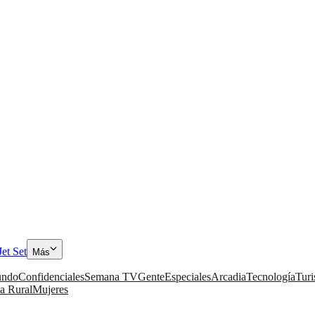
Jet Set
Más
ndo
Confidenciales
Semana TV
Gente
Especiales
Arcadia
Tecnología
Tur
a Rural
Mujeres