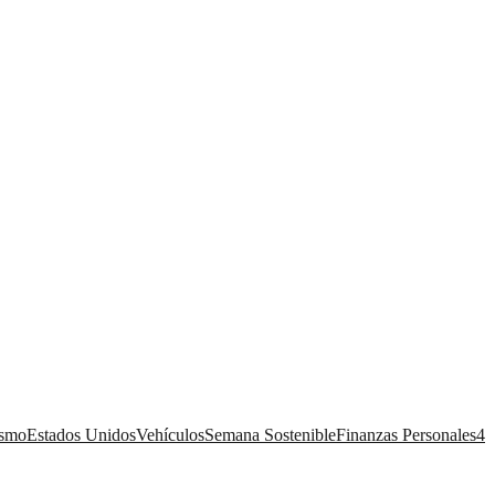
ismo
Estados Unidos
Vehículos
Semana Sostenible
Finanzas Personales
4