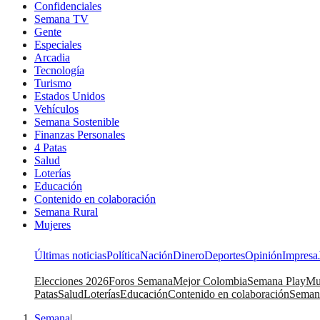
Confidenciales
Semana TV
Gente
Especiales
Arcadia
Tecnología
Turismo
Estados Unidos
Vehículos
Semana Sostenible
Finanzas Personales
4 Patas
Salud
Loterías
Educación
Contenido en colaboración
Semana Rural
Mujeres
Últimas noticias
Política
Nación
Dinero
Deportes
Opinión
Impresa
Elecciones 2026
Foros Semana
Mejor Colombia
Semana Play
Mu
Patas
Salud
Loterías
Educación
Contenido en colaboración
Seman
Semana
|