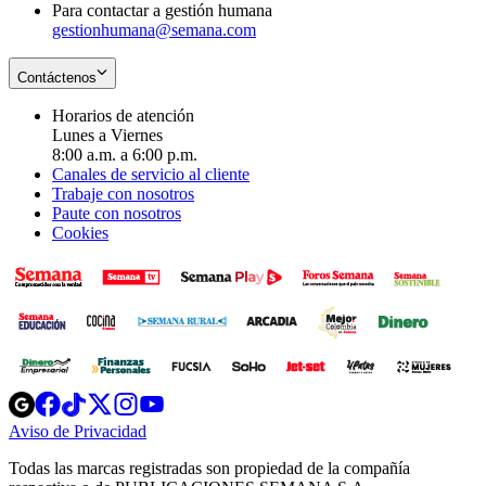
Para contactar a gestión humana
gestionhumana@semana.com
Contáctenos
Horarios de atención
Lunes a Viernes
8:00 a.m. a 6:00 p.m.
Canales de servicio al cliente
Trabaje con nosotros
Paute con nosotros
Cookies
Opens
Opens
Opens
Opens
Opens
in
in
in
in
in
Aviso de Privacidad
Opens
new
new
new
new
new
in
window
window
window
window
window
Todas las marcas registradas son propiedad de la compañía
new