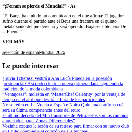
“¡Fermín se pierde el Mundial!" - As
“El Barça ha emitido un comunicado en el que afirma: El jugador
sufrió durante el partido ante el Betis una fractura en el quinto
metatarsiano del pie derecho y será operado. Baja sensible para De
la Fuente”.
VER MÁS
selección de españa
Mundial 2026
Le puede interesar
¿Silvia Tcherassi vestirá a Ana Lucía Pineda en la posesión
presidencial? Así podría lucir la nueva primera dama siguiendo la
tradición de la moda colombiana
“Ventajosas”: molestia en ‘MasterChef Celebrity’ por la ventaja de
tiempo en el atril que desató la furia de los participantes
No se retira en La Vuelta a España: Nairo Quintana confirma cuál
será su última competencia antes del retiro
El último decreto del MinTransporte de Petro: estos son los cambios
anunciados para “Zonas Diferenciales”
Vozinha expuso la razón de su retraso para firmar con su nuevo club
en Chile: conmueve el corazón de sus hinchas