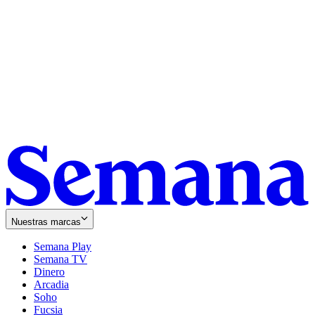
Nuestras marcas
Semana Play
Semana TV
Dinero
Arcadia
Soho
Opens
Fucsia
in
Opens