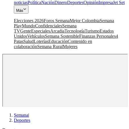
noticias
Política
Nación
Dinero
Deportes
Opinión
Impresa
Jet Set
Más
Elecciones 2026
Foros Semana
Mejor Colombia
Semana
Play
Mundo
Confidenciales
Semana
TV
Gente
Especiales
Arcadia
Tecnología
Turismo
Estados
Unidos
Vehículos
Semana Sostenible
Finanzas Personales
4
Patas
Salud
Loterías
Educación
Contenido en
colaboración
Semana Rural
Mujeres
Semana
|
Deportes