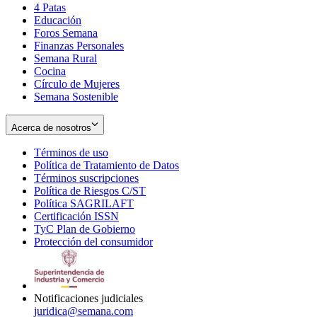
4 Patas
new
in
Educación
window
new
Foros Semana
window
Finanzas Personales
Semana Rural
Cocina
Círculo de Mujeres
Semana Sostenible
Acerca de nosotros
Términos de uso
Opens
Política de Tratamiento de Datos
in
Opens
Términos suscripciones
new
Opens
in
Política de Riesgos C/ST
window
in
Opens
new
Política SAGRILAFT
Opens
new
in
window
Certificación ISSN
Opens
in
window
new
TyC Plan de Gobierno
in
new
Opens
window
Protección del consumidor
new
window
in
Opens
window
new
in
window
new
window
Notificaciones judiciales
juridica@semana.com