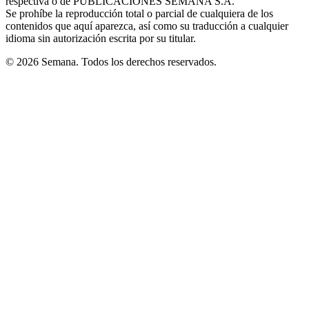
respectiva o de PUBLICACIONES SEMANA S.A.
window
Se prohíbe la reproducción total o parcial de cualquiera de los
contenidos que aquí aparezca, así como su traducción a cualquier
idioma sin autorización escrita por su titular.
© 2026 Semana. Todos los derechos reservados.