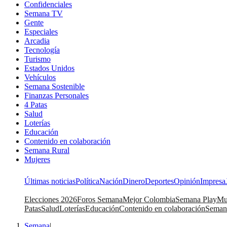
Confidenciales
Semana TV
Gente
Especiales
Arcadia
Tecnología
Turismo
Estados Unidos
Vehículos
Semana Sostenible
Finanzas Personales
4 Patas
Salud
Loterías
Educación
Contenido en colaboración
Semana Rural
Mujeres
Últimas noticias
Política
Nación
Dinero
Deportes
Opinión
Impresa
Elecciones 2026
Foros Semana
Mejor Colombia
Semana Play
Mu
Patas
Salud
Loterías
Educación
Contenido en colaboración
Seman
Semana
|