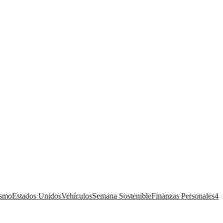
ismo
Estados Unidos
Vehículos
Semana Sostenible
Finanzas Personales
4