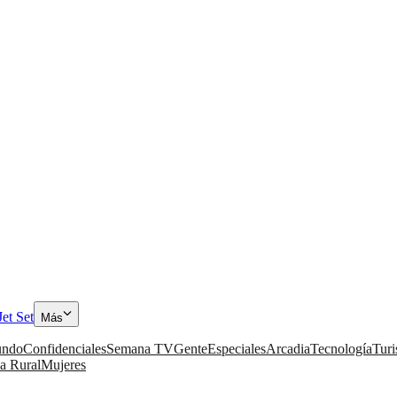
Jet Set
Más
ndo
Confidenciales
Semana TV
Gente
Especiales
Arcadia
Tecnología
Tur
a Rural
Mujeres