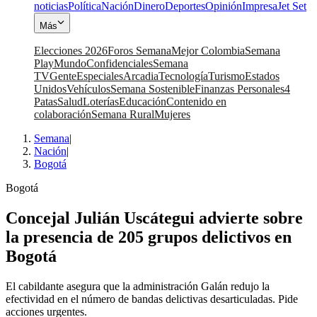
noticias
Política
Nación
Dinero
Deportes
Opinión
Impresa
Jet Set
Más
Elecciones 2026
Foros Semana
Mejor Colombia
Semana
Play
Mundo
Confidenciales
Semana
TV
Gente
Especiales
Arcadia
Tecnología
Turismo
Estados
Unidos
Vehículos
Semana Sostenible
Finanzas Personales
4
Patas
Salud
Loterías
Educación
Contenido en
colaboración
Semana Rural
Mujeres
Semana
|
Nación
|
Bogotá
Bogotá
Concejal Julián Uscátegui advierte sobre
la presencia de 205 grupos delictivos en
Bogotá
El cabildante asegura que la administración Galán redujo la
efectividad en el número de bandas delictivas desarticuladas. Pide
acciones urgentes.