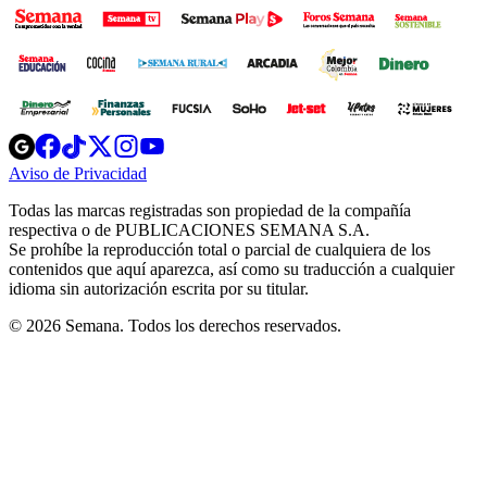
Opens
Opens
Opens
Opens
Opens
in
in
in
in
in
Aviso de Privacidad
Opens
new
new
new
new
new
in
window
window
window
window
window
Todas las marcas registradas son propiedad de la compañía
new
respectiva o de PUBLICACIONES SEMANA S.A.
window
Se prohíbe la reproducción total o parcial de cualquiera de los
contenidos que aquí aparezca, así como su traducción a cualquier
idioma sin autorización escrita por su titular.
© 2026 Semana. Todos los derechos reservados.