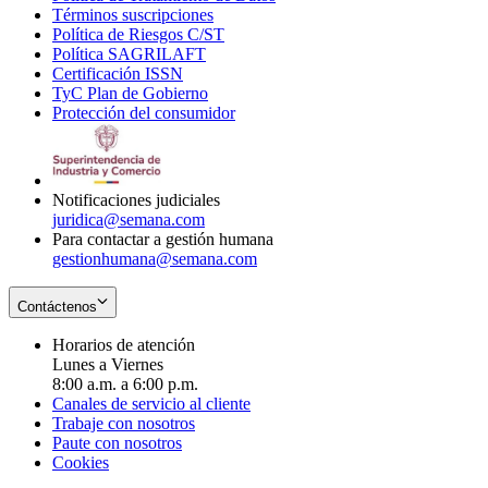
Términos suscripciones
new
Opens
in
Política de Riesgos C/ST
window
in
Opens
new
Política SAGRILAFT
Opens
new
in
window
Certificación ISSN
Opens
in
window
new
TyC Plan de Gobierno
in
new
Opens
window
Protección del consumidor
new
window
in
Opens
window
new
in
window
new
window
Notificaciones judiciales
juridica@semana.com
Para contactar a gestión humana
gestionhumana@semana.com
Contáctenos
Horarios de atención
Lunes a Viernes
8:00 a.m. a 6:00 p.m.
Canales de servicio al cliente
Trabaje con nosotros
Paute con nosotros
Cookies