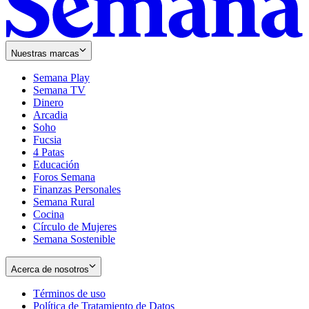
Nuestras marcas
Semana Play
Semana TV
Dinero
Arcadia
Soho
Opens
Fucsia
in
Opens
4 Patas
new
in
Educación
window
new
Foros Semana
window
Finanzas Personales
Semana Rural
Cocina
Círculo de Mujeres
Semana Sostenible
Acerca de nosotros
Términos de uso
Opens
Política de Tratamiento de Datos
in
Opens