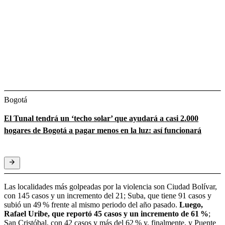
Bogotá
El Tunal tendrá un ‘techo solar’ que ayudará a casi 2.000
hogares de Bogotá a pagar menos en la luz: así funcionará
Las localidades más golpeadas por la violencia son Ciudad Bolívar,
con 145 casos y un incremento del 21; Suba, que tiene 91 casos y
subió un 49 % frente al mismo periodo del año pasado.
Luego,
Rafael Uribe, que reportó 45 casos y un incremento de 61 %
;
San Cristóbal, con 42 casos y más del 62 % y, finalmente, y Puente