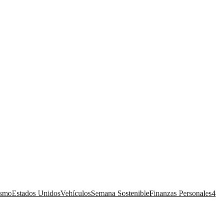
ismo
Estados Unidos
Vehículos
Semana Sostenible
Finanzas Personales
4