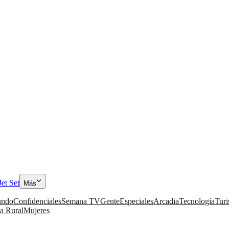
Jet Set
Más
ndo
Confidenciales
Semana TV
Gente
Especiales
Arcadia
Tecnología
Tur
a Rural
Mujeres