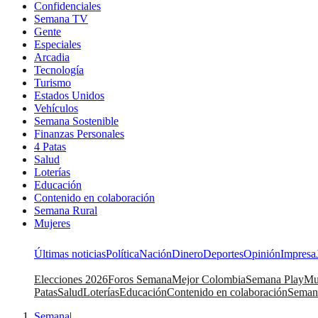
Confidenciales
Semana TV
Gente
Especiales
Arcadia
Tecnología
Turismo
Estados Unidos
Vehículos
Semana Sostenible
Finanzas Personales
4 Patas
Salud
Loterías
Educación
Contenido en colaboración
Semana Rural
Mujeres
Últimas noticias
Política
Nación
Dinero
Deportes
Opinión
Impresa
Elecciones 2026
Foros Semana
Mejor Colombia
Semana Play
Mu
Patas
Salud
Loterías
Educación
Contenido en colaboración
Seman
Semana
|