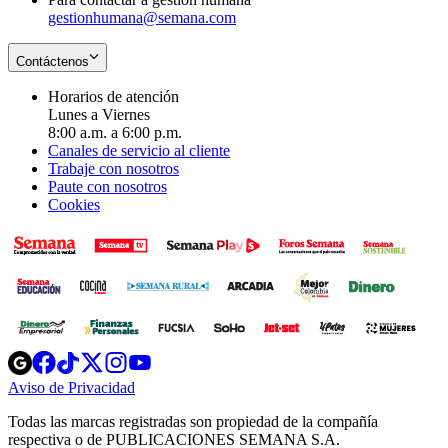
gestionhumana@semana.com
Contáctenos
Horarios de atención
Lunes a Viernes
8:00 a.m. a 6:00 p.m.
Canales de servicio al cliente
Trabaje con nosotros
Paute con nosotros
Cookies
Opens
Opens
Opens
Opens
Opens
in
in
in
in
in
Aviso de Privacidad
Opens
new
new
new
new
new
in
window
window
window
window
window
Todas las marcas registradas son propiedad de la compañía
new
respectiva o de PUBLICACIONES SEMANA S.A.
window