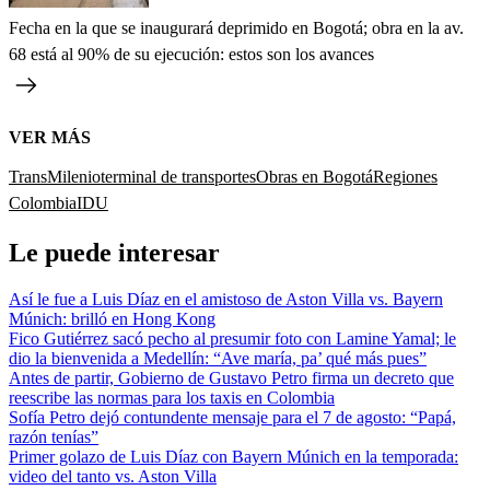
Fecha en la que se inaugurará deprimido en Bogotá; obra en la av.
68 está al 90% de su ejecución: estos son los avances
VER MÁS
TransMilenio
terminal de transportes
Obras en Bogotá
Regiones
Colombia
IDU
Le puede interesar
Así le fue a Luis Díaz en el amistoso de Aston Villa vs. Bayern
Múnich: brilló en Hong Kong
Fico Gutiérrez sacó pecho al presumir foto con Lamine Yamal; le
dio la bienvenida a Medellín: “Ave maría, pa’ qué más pues”
Antes de partir, Gobierno de Gustavo Petro firma un decreto que
reescribe las normas para los taxis en Colombia
Sofía Petro dejó contundente mensaje para el 7 de agosto: “Papá,
razón tenías”
Primer golazo de Luis Díaz con Bayern Múnich en la temporada:
video del tanto vs. Aston Villa