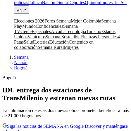
noticias
Política
Nación
Dinero
Deportes
Opinión
Impresa
Jet Set
Más
Elecciones 2026
Foros Semana
Mejor Colombia
Semana
Play
Mundo
Confidenciales
Semana
TV
Gente
Especiales
Arcadia
Tecnología
Turismo
Estados
Unidos
Vehículos
Semana Sostenible
Finanzas Personales
4
Patas
Salud
Loterías
Educación
Contenido en
colaboración
Semana Rural
Mujeres
Semana
|
Nación
|
Bogotá
Bogotá
IDU entrega dos estaciones de
TransMilenio y estrenan nuevas rutas
La culminación de estas dos nuevas obras prometen beneficiar a más
de 21.000 bogotanos.
Siga las noticias de SEMANA en Google Discover y manténgase