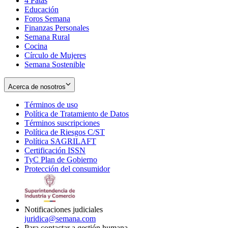
4 Patas
new
in
Educación
window
new
Foros Semana
window
Finanzas Personales
Semana Rural
Cocina
Círculo de Mujeres
Semana Sostenible
Acerca de nosotros
Términos de uso
Opens
Política de Tratamiento de Datos
in
Opens
Términos suscripciones
new
Opens
in
Política de Riesgos C/ST
window
in
Opens
new
Política SAGRILAFT
Opens
new
in
window
Certificación ISSN
Opens
in
window
new
TyC Plan de Gobierno
in
new
Opens
window
Protección del consumidor
new
window
in
Opens
window
new
in
window
new
window
Notificaciones judiciales
juridica@semana.com
Para contactar a gestión humana