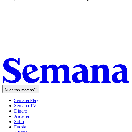
Nuestras marcas
Semana Play
Semana TV
Dinero
Arcadia
Soho
Opens
Fucsia
in
Opens