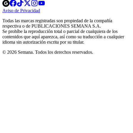
Opens
Opens
Opens
Opens
Opens
in
in
in
in
in
Aviso de Privacidad
Opens
new
new
new
new
new
in
window
window
window
window
window
Todas las marcas registradas son propiedad de la compañía
new
respectiva o de PUBLICACIONES SEMANA S.A.
window
Se prohíbe la reproducción total o parcial de cualquiera de los
contenidos que aquí aparezca, así como su traducción a cualquier
idioma sin autorización escrita por su titular.
© 2026 Semana. Todos los derechos reservados.