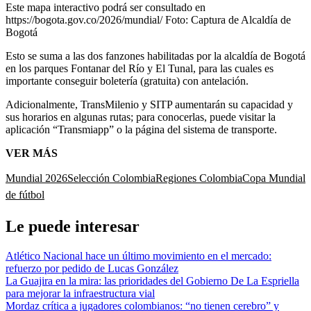
Este mapa interactivo podrá ser consultado en
https://bogota.gov.co/2026/mundial/
Foto:
Captura de Alcaldía de
Bogotá
Esto se suma a las dos fanzones habilitadas por la alcaldía de Bogotá
en los parques Fontanar del Río y El Tunal, para las cuales es
importante conseguir boletería (gratuita) con antelación.
Adicionalmente, TransMilenio y SITP aumentarán su capacidad y
sus horarios en algunas rutas; para conocerlas, puede visitar la
aplicación “Transmiapp” o la página del sistema de transporte.
VER MÁS
Mundial 2026
Selección Colombia
Regiones Colombia
Copa Mundial
de fútbol
Le puede interesar
Atlético Nacional hace un último movimiento en el mercado:
refuerzo por pedido de Lucas González
La Guajira en la mira: las prioridades del Gobierno De La Espriella
para mejorar la infraestructura vial
Mordaz crítica a jugadores colombianos: “no tienen cerebro” y