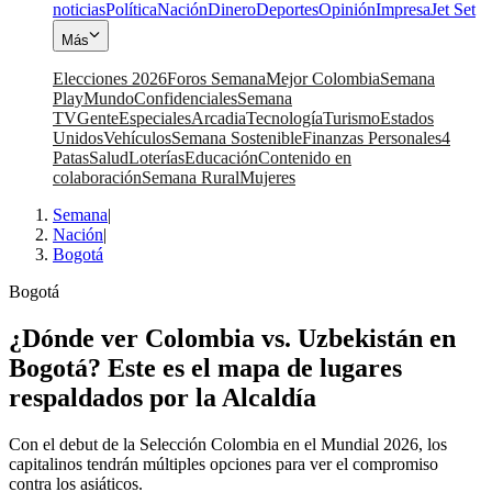
noticias
Política
Nación
Dinero
Deportes
Opinión
Impresa
Jet Set
Más
Elecciones 2026
Foros Semana
Mejor Colombia
Semana
Play
Mundo
Confidenciales
Semana
TV
Gente
Especiales
Arcadia
Tecnología
Turismo
Estados
Unidos
Vehículos
Semana Sostenible
Finanzas Personales
4
Patas
Salud
Loterías
Educación
Contenido en
colaboración
Semana Rural
Mujeres
Semana
|
Nación
|
Bogotá
Bogotá
¿Dónde ver Colombia vs. Uzbekistán en
Bogotá? Este es el mapa de lugares
respaldados por la Alcaldía
Con el debut de la Selección Colombia en el Mundial 2026, los
capitalinos tendrán múltiples opciones para ver el compromiso
contra los asiáticos.