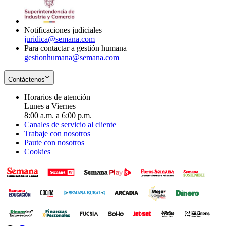
window
new
window
Notificaciones judiciales
juridica@semana.com
Para contactar a gestión humana
gestionhumana@semana.com
Contáctenos
Horarios de atención
Lunes a Viernes
8:00 a.m. a 6:00 p.m.
Canales de servicio al cliente
Trabaje con nosotros
Paute con nosotros
Cookies