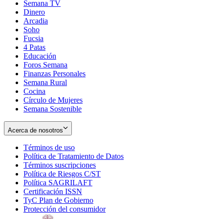
Semana TV
Dinero
Arcadia
Soho
Opens
Fucsia
in
Opens
4 Patas
new
in
Educación
window
new
Foros Semana
window
Finanzas Personales
Semana Rural
Cocina
Círculo de Mujeres
Semana Sostenible
Acerca de nosotros
Términos de uso
Opens
Política de Tratamiento de Datos
in
Opens
Términos suscripciones
new
Opens
in
Política de Riesgos C/ST
window
in
Opens
new
Política SAGRILAFT
Opens
new
in
window
Certificación ISSN
Opens
in
window
new
TyC Plan de Gobierno
in
new
Opens
window
Protección del consumidor
new
window
in
Opens
window
new
in