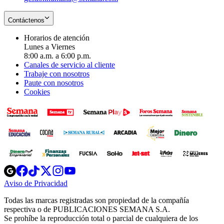
Contáctenos
Horarios de atención
Lunes a Viernes
8:00 a.m. a 6:00 p.m.
Canales de servicio al cliente
Trabaje con nosotros
Paute con nosotros
Cookies
Opens
Opens
Opens
Opens
Opens
in
in
in
in
in
Aviso de Privacidad
Opens
new
new
new
new
new
in
window
window
window
window
window
Todas las marcas registradas son propiedad de la compañía
new
respectiva o de PUBLICACIONES SEMANA S.A.
window
Se prohíbe la reproducción total o parcial de cualquiera de los