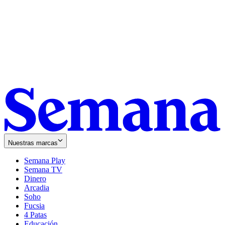
Nuestras marcas
Semana Play
Semana TV
Dinero
Arcadia
Soho
Opens
Fucsia
in
Opens
4 Patas
new
in
Educación
window
new