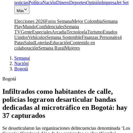
noticias
Política
Nación
Dinero
Deportes
Opinión
Impresa
Jet Set
Más
Elecciones 2026
Foros Semana
Mejor Colombia
Semana
Play
Mundo
Confidenciales
Semana
TV
Gente
Especiales
Arcadia
Tecnología
Turismo
Estados
Unidos
Vehículos
Semana Sostenible
Finanzas Personales
4
Patas
Salud
Loterías
Educación
Contenido en
colaboración
Semana Rural
Mujeres
Semana
|
Nación
|
Bogotá
Bogotá
Infiltrados como habitantes de calle,
policías lograron desarticular bandas
dedicadas al microtráfico en Bogotá: hay
37 capturados
Se desarticularon las organizaciones delincuencias denominada ‘Los