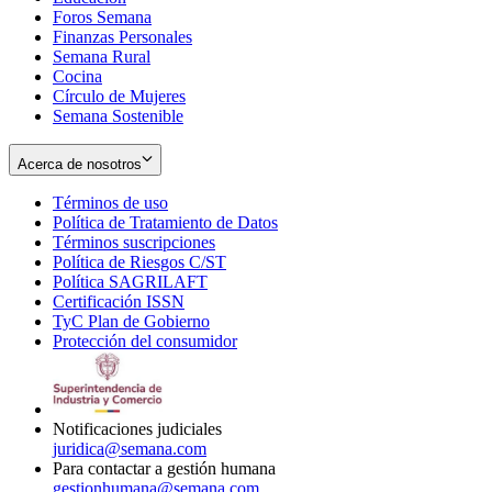
Foros Semana
window
Finanzas Personales
Semana Rural
Cocina
Círculo de Mujeres
Semana Sostenible
Acerca de nosotros
Términos de uso
Opens
Política de Tratamiento de Datos
in
Opens
Términos suscripciones
new
Opens
in
Política de Riesgos C/ST
window
in
Opens
new
Política SAGRILAFT
Opens
new
in
window
Certificación ISSN
Opens
in
window
new
TyC Plan de Gobierno
in
new
Opens
window
Protección del consumidor
new
window
in
Opens
window
new
in
window
new
window
Notificaciones judiciales
juridica@semana.com
Para contactar a gestión humana
gestionhumana@semana.com