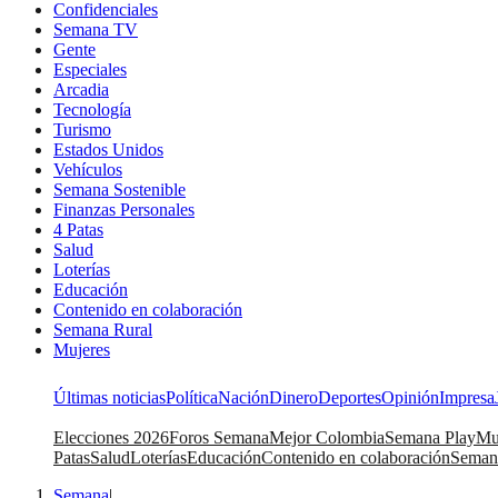
Confidenciales
Semana TV
Gente
Especiales
Arcadia
Tecnología
Turismo
Estados Unidos
Vehículos
Semana Sostenible
Finanzas Personales
4 Patas
Salud
Loterías
Educación
Contenido en colaboración
Semana Rural
Mujeres
Últimas noticias
Política
Nación
Dinero
Deportes
Opinión
Impresa
Elecciones 2026
Foros Semana
Mejor Colombia
Semana Play
Mu
Patas
Salud
Loterías
Educación
Contenido en colaboración
Seman
Semana
|