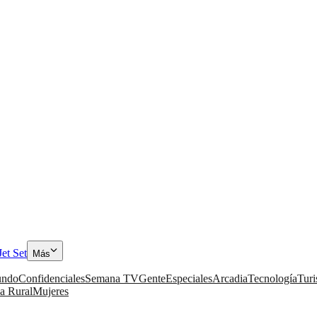
Jet Set
Más
ndo
Confidenciales
Semana TV
Gente
Especiales
Arcadia
Tecnología
Tur
a Rural
Mujeres