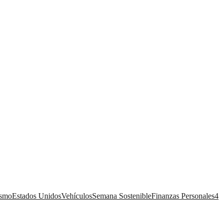
ismo
Estados Unidos
Vehículos
Semana Sostenible
Finanzas Personales
4