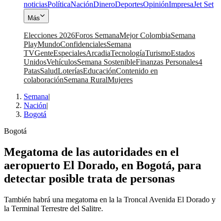
noticias
Política
Nación
Dinero
Deportes
Opinión
Impresa
Jet Set
Más
Elecciones 2026
Foros Semana
Mejor Colombia
Semana
Play
Mundo
Confidenciales
Semana
TV
Gente
Especiales
Arcadia
Tecnología
Turismo
Estados
Unidos
Vehículos
Semana Sostenible
Finanzas Personales
4
Patas
Salud
Loterías
Educación
Contenido en
colaboración
Semana Rural
Mujeres
Semana
|
Nación
|
Bogotá
Bogotá
Megatoma de las autoridades en el
aeropuerto El Dorado, en Bogotá, para
detectar posible trata de personas
También habrá una megatoma en la la Troncal Avenida El Dorado y
la Terminal Terrestre del Salitre.