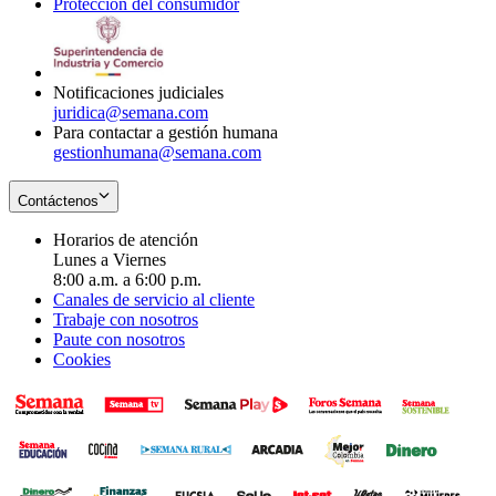
Protección del consumidor
new
window
in
Opens
window
new
in
window
new
window
Notificaciones judiciales
juridica@semana.com
Para contactar a gestión humana
gestionhumana@semana.com
Contáctenos
Horarios de atención
Lunes a Viernes
8:00 a.m. a 6:00 p.m.
Canales de servicio al cliente
Trabaje con nosotros
Paute con nosotros
Cookies