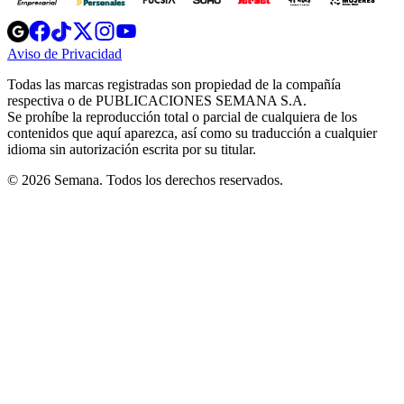
Opens
Opens
Opens
Opens
Opens
in
in
in
in
in
Aviso de Privacidad
Opens
new
new
new
new
new
in
window
window
window
window
window
Todas las marcas registradas son propiedad de la compañía
new
respectiva o de PUBLICACIONES SEMANA S.A.
window
Se prohíbe la reproducción total o parcial de cualquiera de los
contenidos que aquí aparezca, así como su traducción a cualquier
idioma sin autorización escrita por su titular.
© 2026 Semana. Todos los derechos reservados.