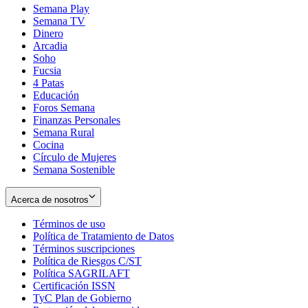
Semana Play
Semana TV
Dinero
Arcadia
Soho
Opens
Fucsia
in
Opens
4 Patas
new
in
Educación
window
new
Foros Semana
window
Finanzas Personales
Semana Rural
Cocina
Círculo de Mujeres
Semana Sostenible
Acerca de nosotros
Términos de uso
Opens
Política de Tratamiento de Datos
in
Opens
Términos suscripciones
new
Opens
in
Política de Riesgos C/ST
window
in
Opens
new
Política SAGRILAFT
Opens
new
in
window
Certificación ISSN
Opens
in
window
new
TyC Plan de Gobierno
in
new
Opens
window