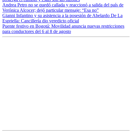
Andrea Petro no se quedó callada y reaccionó a salida del país de
Verónica Alcocer; dejó particular mensaje: “Esa no”
Gianni Infantino y su asistencia a la posesión de Abelardo De La
Espriella: Cancillería dio veredicto oficial
Puente festivo en Bogotá: Movilidad anuncia nuevas restricciones
para conductores del 6 al 8 de agosto