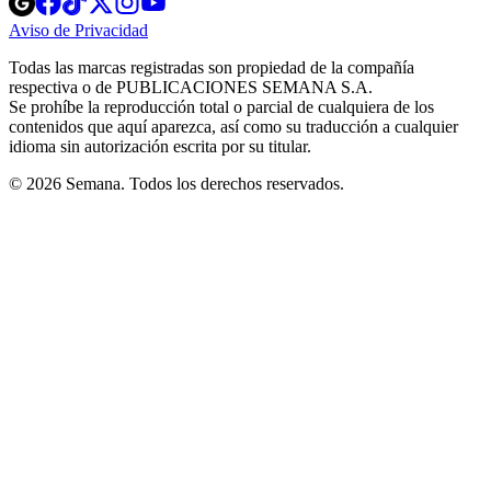
in
in
in
in
in
Aviso de Privacidad
Opens
new
new
new
new
new
in
window
window
window
window
window
Todas las marcas registradas son propiedad de la compañía
new
respectiva o de PUBLICACIONES SEMANA S.A.
window
Se prohíbe la reproducción total o parcial de cualquiera de los
contenidos que aquí aparezca, así como su traducción a cualquier
idioma sin autorización escrita por su titular.
© 2026 Semana. Todos los derechos reservados.