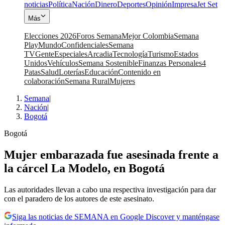
noticias
Política
Nación
Dinero
Deportes
Opinión
Impresa
Jet Set
Más
Elecciones 2026
Foros Semana
Mejor Colombia
Semana
Play
Mundo
Confidenciales
Semana
TV
Gente
Especiales
Arcadia
Tecnología
Turismo
Estados
Unidos
Vehículos
Semana Sostenible
Finanzas Personales
4
Patas
Salud
Loterías
Educación
Contenido en
colaboración
Semana Rural
Mujeres
Semana
|
Nación
|
Bogotá
Bogotá
Mujer embarazada fue asesinada frente a
la cárcel La Modelo, en Bogotá
Las autoridades llevan a cabo una respectiva investigación para dar
con el paradero de los autores de este asesinato.
Siga las noticias de SEMANA en Google Discover y manténgase