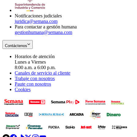
window
new
window
Notificaciones judiciales
juridica@semana.com
Para contactar a gestión humana
gestionhumana@semana.com
Contáctenos
Horarios de atención
Lunes a Viernes
8:00 a.m. a 6:00 p.m.
Canales de servicio al cliente
Trabaje con nosotros
Paute con nosotros
Cookies
Opens
Opens
Opens
Opens
Opens