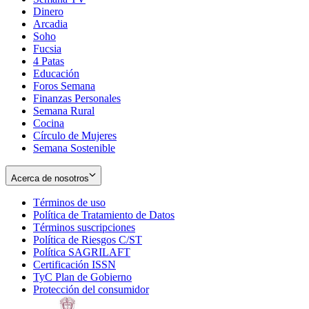
Dinero
Arcadia
Soho
Opens
Fucsia
in
Opens
4 Patas
new
in
Educación
window
new
Foros Semana
window
Finanzas Personales
Semana Rural
Cocina
Círculo de Mujeres
Semana Sostenible
Acerca de nosotros
Términos de uso
Opens
Política de Tratamiento de Datos
in
Opens
Términos suscripciones
new
Opens
in
Política de Riesgos C/ST
window
in
Opens
new
Política SAGRILAFT
Opens
new
in
window
Certificación ISSN
Opens
in
window
new
TyC Plan de Gobierno
in
new
Opens
window
Protección del consumidor
new
window
in
Opens
window
new
in