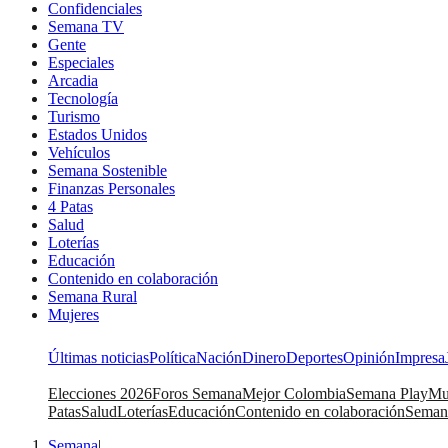
Confidenciales
Semana TV
Gente
Especiales
Arcadia
Tecnología
Turismo
Estados Unidos
Vehículos
Semana Sostenible
Finanzas Personales
4 Patas
Salud
Loterías
Educación
Contenido en colaboración
Semana Rural
Mujeres
Últimas noticias
Política
Nación
Dinero
Deportes
Opinión
Impresa
Elecciones 2026
Foros Semana
Mejor Colombia
Semana Play
Mu
Patas
Salud
Loterías
Educación
Contenido en colaboración
Seman
Semana
|