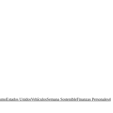
ismo
Estados Unidos
Vehículos
Semana Sostenible
Finanzas Personales
4