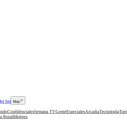
Jet Set
Más
ndo
Confidenciales
Semana TV
Gente
Especiales
Arcadia
Tecnología
Tur
a Rural
Mujeres