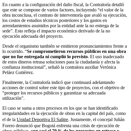
En cuanto a la configuración del daño fiscal, la Contraloría detalló
que este se compone de varios factores, incluyendo “el valor de la
obra inconclusa, el contrato de interventoría que avaló su ejecución,
los costos de estudios técnicos posteriores y los gastos en
arrendamientos asumidos por la entidad ante la no entrega de la
sede”. Esto refleja el impacto económico derivado de la no
ejecución adecuada del proyecto.
Desde el organismo también se emitieron pronunciamientos frente a
lo ocurrido. “
Se comprometieron recursos públicos en una obra
que no fue entregada ni cumplió lo previsto
. El uso inadecuado
de estos dineros retrasa soluciones para la ciudadanía y afecta la
confianza institucional”, señaló la contralora auxiliar Verónica
Peláez Gutiérrez.
Finalmente, la Contraloría indicó que continuará adelantando
acciones de control sobre este tipo de proyectos, con el objetivo de
“proteger los recursos públicos y garantizar su adecuada
utilización”.
El caso se suma a otros procesos en los que se han identificado
irregularidades en la ejecución de obras en la capital del país, como
el de la
Unidad Deportiva El Salitre
. Justamente, el concejal Julián
Forero denunció que Bogotá enfrenta una crisis de ejecución de
obras públicas,
con casi el 70 % de los proyectos en retraso y