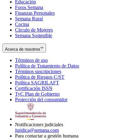
Educación
window
new
Foros Semana
window
Finanzas Personales
Semana Rural
Cocina
Círculo de Mujeres
Semana Sostenible
Acerca de nosotros
Términos de uso
Opens
Política de Tratamiento de Datos
in
Opens
Términos suscripciones
new
Opens
in
Política de Riesgos C/ST
window
in
Opens
new
Política SAGRILAFT
Opens
new
in
window
Certificación ISSN
Opens
in
window
new
TyC Plan de Gobierno
in
new
Opens
window
Protección del consumidor
new
window
in
Opens
window
new
in
window
new
window
Notificaciones judiciales
juridica@semana.com
Para contactar a gestión humana