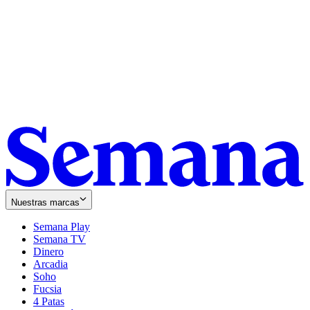
Nuestras marcas
Semana Play
Semana TV
Dinero
Arcadia
Soho
Opens
Fucsia
in
Opens
4 Patas
new
in