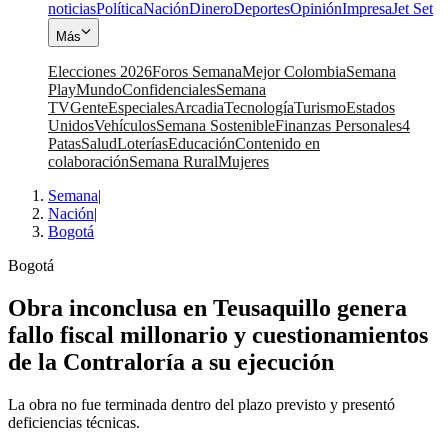
noticias
Política
Nación
Dinero
Deportes
Opinión
Impresa
Jet Set
Más
Elecciones 2026
Foros Semana
Mejor Colombia
Semana
Play
Mundo
Confidenciales
Semana
TV
Gente
Especiales
Arcadia
Tecnología
Turismo
Estados
Unidos
Vehículos
Semana Sostenible
Finanzas Personales
4
Patas
Salud
Loterías
Educación
Contenido en
colaboración
Semana Rural
Mujeres
Semana
|
Nación
|
Bogotá
Bogotá
Obra inconclusa en Teusaquillo genera
fallo fiscal millonario y cuestionamientos
de la Contraloría a su ejecución
La obra no fue terminada dentro del plazo previsto y presentó
deficiencias técnicas.