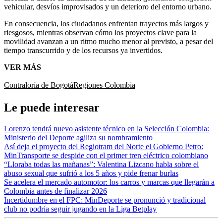
vehicular, desvíos improvisados y un deterioro del entorno urbano.
En consecuencia, los ciudadanos enfrentan trayectos más largos y
riesgosos, mientras observan cómo los proyectos clave para la
movilidad avanzan a un ritmo mucho menor al previsto, a pesar del
tiempo transcurrido y de los recursos ya invertidos.
VER MÁS
Contraloría de Bogotá
Regiones Colombia
Le puede interesar
Lorenzo tendrá nuevo asistente técnico en la Selección Colombia:
Ministerio del Deporte agiliza su nombramiento
Así deja el proyecto del Regiotram del Norte el Gobierno Petro:
MinTransporte se despide con el primer tren eléctrico colombiano
“Lloraba todas las mañanas”: Valentina Lizcano habla sobre el
abuso sexual que sufrió a los 5 años y pide frenar burlas
Se acelera el mercado automotor: los carros y marcas que llegarán a
Colombia antes de finalizar 2026
Incertidumbre en el FPC: MinDeporte se pronunció y tradicional
club no podría seguir jugando en la Liga Betplay