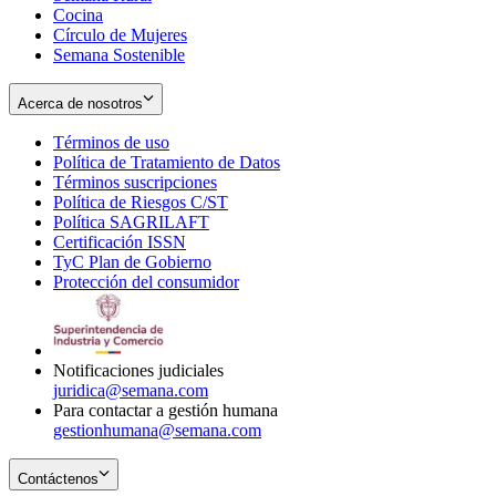
Cocina
Círculo de Mujeres
Semana Sostenible
Acerca de nosotros
Términos de uso
Opens
Política de Tratamiento de Datos
in
Opens
Términos suscripciones
new
Opens
in
Política de Riesgos C/ST
window
in
Opens
new
Política SAGRILAFT
Opens
new
in
window
Certificación ISSN
Opens
in
window
new
TyC Plan de Gobierno
in
new
Opens
window
Protección del consumidor
new
window
in
Opens
window
new
in
window
new
window
Notificaciones judiciales
juridica@semana.com
Para contactar a gestión humana
gestionhumana@semana.com
Contáctenos