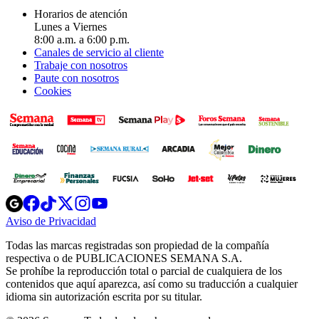
Horarios de atención
Lunes a Viernes
8:00 a.m. a 6:00 p.m.
Canales de servicio al cliente
Trabaje con nosotros
Paute con nosotros
Cookies
Opens
Opens
Opens
Opens
Opens
in
in
in
in
in
Aviso de Privacidad
Opens
new
new
new
new
new
in
window
window
window
window
window
Todas las marcas registradas son propiedad de la compañía
new
respectiva o de PUBLICACIONES SEMANA S.A.
window
Se prohíbe la reproducción total o parcial de cualquiera de los
contenidos que aquí aparezca, así como su traducción a cualquier
idioma sin autorización escrita por su titular.