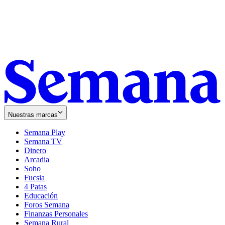
Nuestras marcas
Semana Play
Semana TV
Dinero
Arcadia
Soho
Opens
Fucsia
in
Opens
4 Patas
new
in
Educación
window
new
Foros Semana
window
Finanzas Personales
Semana Rural