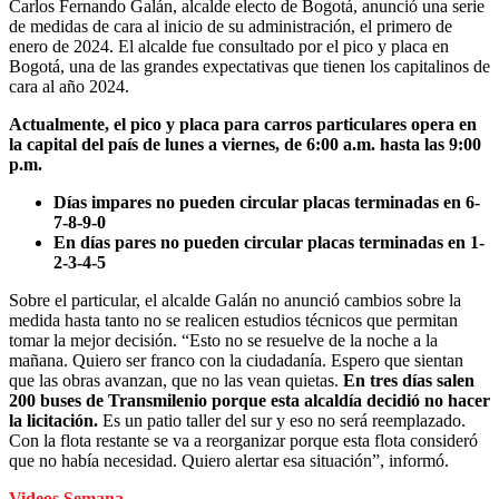
Carlos Fernando Galán, alcalde electo de Bogotá, anunció una serie
de medidas de cara al inicio de su administración, el primero de
enero de 2024. El alcalde fue consultado por el pico y placa en
Bogotá, una de las grandes expectativas que tienen los capitalinos de
cara al año 2024.
Actualmente, el pico y placa para carros particulares opera en
la capital del país de lunes a viernes, de 6:00 a.m. hasta las 9:00
p.m.
Días impares no pueden circular placas terminadas en 6-
7-8-9-0
En días pares no pueden circular placas terminadas en 1-
2-3-4-5
Sobre el particular, el alcalde Galán no anunció cambios sobre la
medida hasta tanto no se realicen estudios técnicos que permitan
tomar la mejor decisión. “Esto no se resuelve de la noche a la
mañana. Quiero ser franco con la ciudadanía. Espero que sientan
que las obras avanzan, que no las vean quietas.
En tres días salen
200 buses de Transmilenio porque esta alcaldía decidió no hacer
la licitación.
Es un patio taller del sur y eso no será reemplazado.
Con la flota restante se va a reorganizar porque esta flota consideró
que no había necesidad. Quiero alertar esa situación”, informó.
Videos Semana