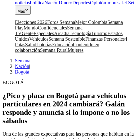
noticias
Política
Nación
Dinero
Deportes
Opinión
Impresa
Jet Set
Más
Elecciones 2026
Foros Semana
Mejor Colombia
Semana
Play
Mundo
Confidenciales
Semana
TV
Gente
Especiales
Arcadia
Tecnología
Turismo
Estados
Unidos
Vehículos
Semana Sostenible
Finanzas Personales
4
Patas
Salud
Loterías
Educación
Contenido en
colaboración
Semana Rural
Mujeres
Semana
|
Nación
|
Bogotá
BOGOTÁ
¿Pico y placa en Bogotá para vehículos
particulares en 2024 cambiará? Galán
responde y anuncia si lo impone o no los
sábados
Una de las grandes expectativas para las personas que habitan en la