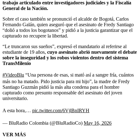
trabajo articulado entre investigadores judiciales y la Fiscalía
General de la Nación.
Sobre el caso también se pronunció el alcalde de Bogotá, Carlos
Fernando Galán, quien aseguró que el asesinato de Fredy Santiago
“dolió a todos los bogotanos” y pidió a la justicia garantizar que el
capturado no recupere la libertad.
“Le truncaron sus sueños”, expresó el mandatario al referirse al
estudiante de 19 años,
cuyo asesinato abrió nuevamente el debate
sobre la inseguridad y los robos violentos dentro del sistema
TransMilenio
#VideoBlu
“Una persona de esas, si mató así a sangre fría, cuántos
más no ha matado. Pido justicia para mi hijo”, la madre de Fredy
Santiago Guzmán pidió la más alta condena para el hombre
capturado como presunto responsable del asesinato del joven
universitario.
A esta hora,…
pic.twitter.com/6VjlBnIRYH
— BluRadio Colombia (@BluRadioCo)
May 16, 2026
VER MÁS