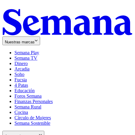
Nuestras marcas
Semana Play
Semana TV
Dinero
Arcadia
Soho
Opens
Fucsia
in
Opens
4 Patas
new
in
Educación
window
new
Foros Semana
window
Finanzas Personales
Semana Rural
Cocina
Círculo de Mujeres
Semana Sostenible