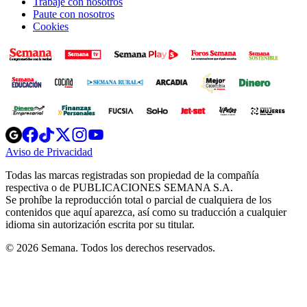
Trabaje con nosotros
Paute con nosotros
Cookies
Opens
Opens
Opens
Opens
Opens
in
in
in
in
in
Aviso de Privacidad
Opens
new
new
new
new
new
in
window
window
window
window
window
Todas las marcas registradas son propiedad de la compañía
new
respectiva o de PUBLICACIONES SEMANA S.A.
window
Se prohíbe la reproducción total o parcial de cualquiera de los
contenidos que aquí aparezca, así como su traducción a cualquier
idioma sin autorización escrita por su titular.
© 2026 Semana. Todos los derechos reservados.