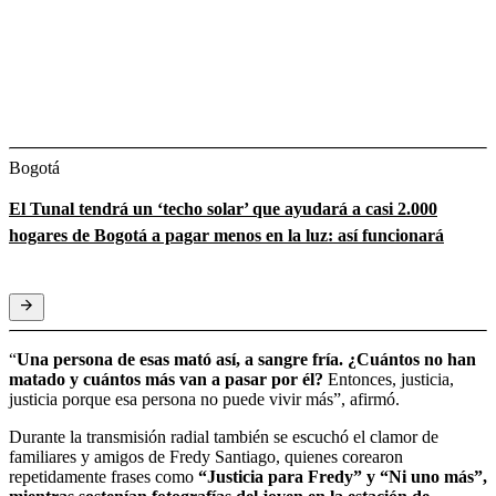
Bogotá
El Tunal tendrá un ‘techo solar’ que ayudará a casi 2.000
hogares de Bogotá a pagar menos en la luz: así funcionará
“
Una persona de esas mató así, a sangre fría. ¿Cuántos no han
matado y cuántos más van a pasar por él?
Entonces, justicia,
justicia porque esa persona no puede vivir más”, afirmó.
Durante la transmisión radial también se escuchó el clamor de
familiares y amigos de Fredy Santiago, quienes corearon
repetidamente frases como
“Justicia para Fredy” y “Ni uno más”,