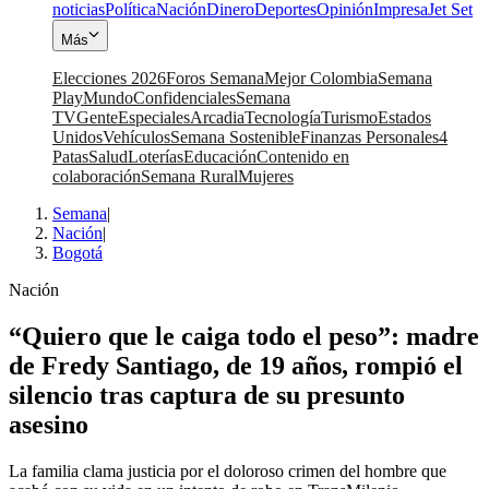
noticias
Política
Nación
Dinero
Deportes
Opinión
Impresa
Jet Set
Más
Elecciones 2026
Foros Semana
Mejor Colombia
Semana
Play
Mundo
Confidenciales
Semana
TV
Gente
Especiales
Arcadia
Tecnología
Turismo
Estados
Unidos
Vehículos
Semana Sostenible
Finanzas Personales
4
Patas
Salud
Loterías
Educación
Contenido en
colaboración
Semana Rural
Mujeres
Semana
|
Nación
|
Bogotá
Nación
“Quiero que le caiga todo el peso”: madre
de Fredy Santiago, de 19 años, rompió el
silencio tras captura de su presunto
asesino
La familia clama justicia por el doloroso crimen del hombre que