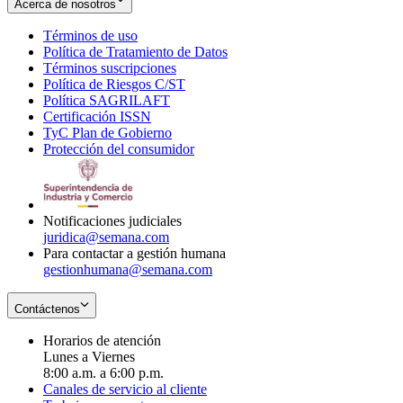
Acerca de nosotros
Términos de uso
Opens
Política de Tratamiento de Datos
in
Opens
Términos suscripciones
new
Opens
in
Política de Riesgos C/ST
window
in
Opens
new
Política SAGRILAFT
Opens
new
in
window
Certificación ISSN
Opens
in
window
new
TyC Plan de Gobierno
in
new
Opens
window
Protección del consumidor
new
window
in
Opens
window
new
in
window
new
window
Notificaciones judiciales
juridica@semana.com
Para contactar a gestión humana
gestionhumana@semana.com
Contáctenos
Horarios de atención
Lunes a Viernes
8:00 a.m. a 6:00 p.m.
Canales de servicio al cliente