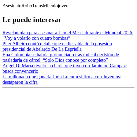
Asesinato
Robo
TransMilenio
joven
Le puede interesar
Revelan plan para asesinar a Lionel Messi durante el Mundial 2026:
“Voy a volarlo con cuatro bombas”
Piter Albeiro contó detalle que nadie sabía de la posesión
presidencial de Abelardo De La Espriella
Epa Colombia se habría pronunciado tras radical decisión de
trasladarla de cárcel: “Solo Dios conoce por completo”
Ángel Di María reveló la charla que tuvo con Jáminton Campaz:
busca convencerlo
La millonada que ganaría Jhon Lucumí si firma con Juventus:
destaparon la cifra