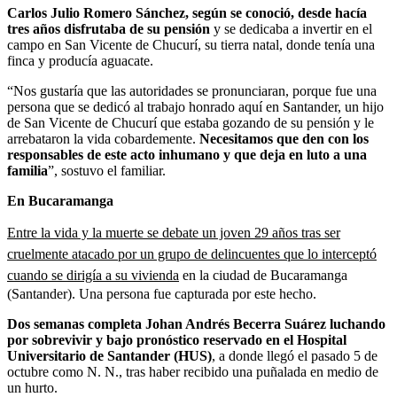
Carlos Julio Romero Sánchez, según se conoció, desde hacía
tres años disfrutaba de su pensión
y se dedicaba a invertir en el
campo en San Vicente de Chucurí, su tierra natal, donde tenía una
finca y producía aguacate.
“Nos gustaría que las autoridades se pronunciaran, porque fue una
persona que se dedicó al trabajo honrado aquí en Santander, un hijo
de San Vicente de Chucurí que estaba gozando de su pensión y le
arrebataron la vida cobardemente.
Necesitamos que den con los
responsables de este acto inhumano y que deja en luto a una
familia
”, sostuvo el familiar.
En Bucaramanga
Entre la vida y la muerte se debate un joven 29 años tras ser
cruelmente atacado por un grupo de delincuentes que lo interceptó
cuando se dirigía a su vivienda
en la ciudad de Bucaramanga
(Santander). Una persona fue capturada por este hecho.
Dos semanas completa Johan Andrés Becerra Suárez luchando
por sobrevivir y bajo pronóstico reservado en el Hospital
Universitario de Santander (HUS)
, a donde llegó el pasado 5 de
octubre como N. N., tras haber recibido una puñalada en medio de
un hurto.