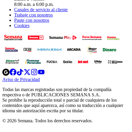
8:00 a.m. a 6:00 p.m.
Canales de servicio al cliente
Trabaje con nosotros
Paute con nosotros
Cookies
Opens
Opens
Opens
Opens
Opens
in
in
in
in
in
Aviso de Privacidad
Opens
new
new
new
new
new
in
window
window
window
window
window
Todas las marcas registradas son propiedad de la compañía
new
respectiva o de PUBLICACIONES SEMANA S.A.
window
Se prohíbe la reproducción total o parcial de cualquiera de los
contenidos que aquí aparezca, así como su traducción a cualquier
idioma sin autorización escrita por su titular.
© 2026 Semana. Todos los derechos reservados.