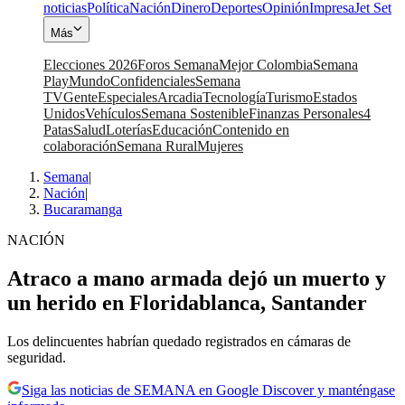
noticias
Política
Nación
Dinero
Deportes
Opinión
Impresa
Jet Set
Más
Elecciones 2026
Foros Semana
Mejor Colombia
Semana
Play
Mundo
Confidenciales
Semana
TV
Gente
Especiales
Arcadia
Tecnología
Turismo
Estados
Unidos
Vehículos
Semana Sostenible
Finanzas Personales
4
Patas
Salud
Loterías
Educación
Contenido en
colaboración
Semana Rural
Mujeres
Semana
|
Nación
|
Bucaramanga
NACIÓN
Atraco a mano armada dejó un muerto y
un herido en Floridablanca, Santander
Los delincuentes habrían quedado registrados en cámaras de
seguridad.
Siga las noticias de SEMANA en Google Discover y manténgase