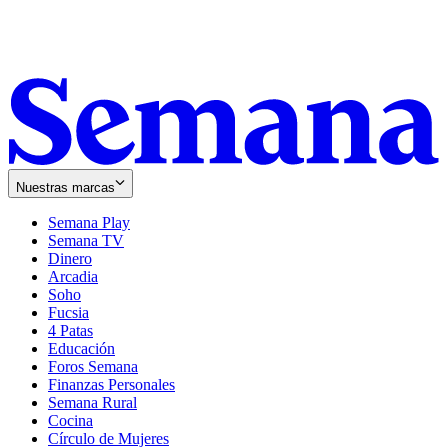
Nuestras marcas
Semana Play
Semana TV
Dinero
Arcadia
Soho
Opens
Fucsia
in
Opens
4 Patas
new
in
Educación
window
new
Foros Semana
window
Finanzas Personales
Semana Rural
Cocina
Círculo de Mujeres