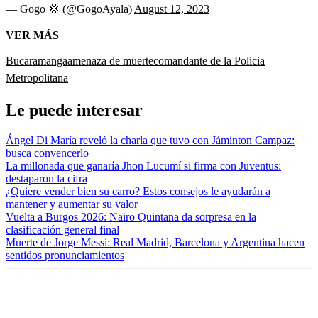
— Gogo 💢 (@GogoAyala)
August 12, 2023
VER MÁS
Bucaramanga
amenaza de muerte
comandante de la Policia
Metropolitana
Le puede interesar
Ángel Di María reveló la charla que tuvo con Jáminton Campaz:
busca convencerlo
La millonada que ganaría Jhon Lucumí si firma con Juventus:
destaparon la cifra
¿Quiere vender bien su carro? Estos consejos le ayudarán a
mantener y aumentar su valor
Vuelta a Burgos 2026: Nairo Quintana da sorpresa en la
clasificación general final
Muerte de Jorge Messi: Real Madrid, Barcelona y Argentina hacen
sentidos pronunciamientos