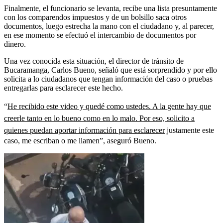
Finalmente, el funcionario se levanta, recibe una lista presuntamente
con los comparendos impuestos y de un bolsillo saca otros
documentos, luego estrecha la mano con el ciudadano y, al parecer,
en ese momento se efectuó el intercambio de documentos por
dinero.
Una vez conocida esta situación, el director de tránsito de
Bucaramanga, Carlos Bueno, señaló que está sorprendido y por ello
solicita a lo ciudadanos que tengan información del caso o pruebas
entregarlas para esclarecer este hecho.
“
He recibido este video y quedé como ustedes. A la gente hay que
creerle tanto en lo bueno como en lo malo. Por eso, solicito a
quienes puedan aportar información para esclarecer
justamente este
caso, me escriban o me llamen”, aseguró Bueno.