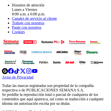
Horarios de atención
Lunes a Viernes
8:00 a.m. a 6:00 p.m.
Canales de servicio al cliente
Trabaje con nosotros
Paute con nosotros
Cookies
Opens
Opens
Opens
Opens
Opens
in
in
in
in
in
Aviso de Privacidad
Opens
new
new
new
new
new
in
window
window
window
window
window
Todas las marcas registradas son propiedad de la compañía
new
respectiva o de PUBLICACIONES SEMANA S.A.
window
Se prohíbe la reproducción total o parcial de cualquiera de los
contenidos que aquí aparezca, así como su traducción a cualquier
idioma sin autorización escrita por su titular.