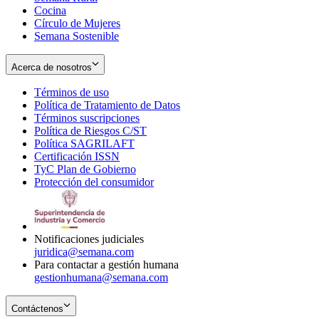
Cocina
Círculo de Mujeres
Semana Sostenible
Acerca de nosotros
Términos de uso
Opens
Política de Tratamiento de Datos
in
Opens
Términos suscripciones
new
Opens
in
Política de Riesgos C/ST
window
in
Opens
new
Política SAGRILAFT
Opens
new
in
window
Certificación ISSN
Opens
in
window
new
TyC Plan de Gobierno
in
new
Opens
window
Protección del consumidor
new
window
in
Opens
window
new
in
window
new
window
Notificaciones judiciales
juridica@semana.com
Para contactar a gestión humana
gestionhumana@semana.com
Contáctenos