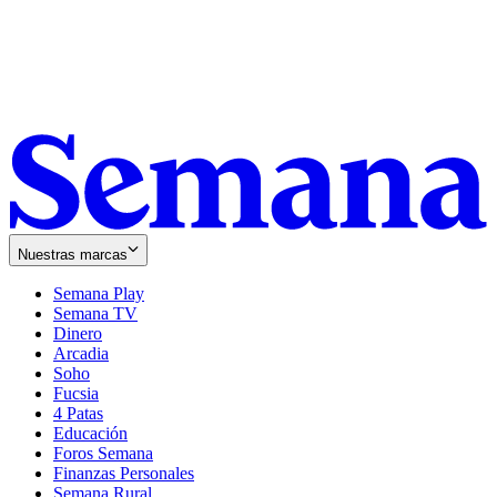
Nuestras marcas
Semana Play
Semana TV
Dinero
Arcadia
Soho
Opens
Fucsia
in
Opens
4 Patas
new
in
Educación
window
new
Foros Semana
window
Finanzas Personales
Semana Rural