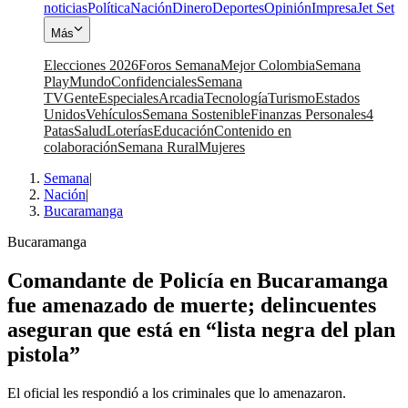
noticias
Política
Nación
Dinero
Deportes
Opinión
Impresa
Jet Set
Más
Elecciones 2026
Foros Semana
Mejor Colombia
Semana
Play
Mundo
Confidenciales
Semana
TV
Gente
Especiales
Arcadia
Tecnología
Turismo
Estados
Unidos
Vehículos
Semana Sostenible
Finanzas Personales
4
Patas
Salud
Loterías
Educación
Contenido en
colaboración
Semana Rural
Mujeres
Semana
|
Nación
|
Bucaramanga
Bucaramanga
Comandante de Policía en Bucaramanga
fue amenazado de muerte; delincuentes
aseguran que está en “lista negra del plan
pistola”
El oficial les respondió a los criminales que lo amenazaron.