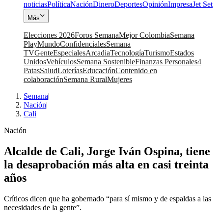
noticias
Política
Nación
Dinero
Deportes
Opinión
Impresa
Jet Set
Más
Elecciones 2026
Foros Semana
Mejor Colombia
Semana
Play
Mundo
Confidenciales
Semana
TV
Gente
Especiales
Arcadia
Tecnología
Turismo
Estados
Unidos
Vehículos
Semana Sostenible
Finanzas Personales
4
Patas
Salud
Loterías
Educación
Contenido en
colaboración
Semana Rural
Mujeres
Semana
|
Nación
|
Cali
Nación
Alcalde de Cali, Jorge Iván Ospina, tiene
la desaprobación más alta en casi treinta
años
Críticos dicen que ha gobernado “para sí mismo y de espaldas a las
necesidades de la gente”.