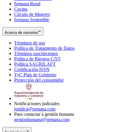
Semana Rural
Cocina
Círculo de Mujeres
Semana Sostenible
Acerca de nosotros
Términos de uso
Opens
Política de Tratamiento de Datos
in
Opens
Términos suscripciones
new
Opens
in
Política de Riesgos C/ST
window
in
Opens
new
Política SAGRILAFT
Opens
new
in
window
Certificación ISSN
Opens
in
window
new
TyC Plan de Gobierno
in
new
Opens
window
Protección del consumidor
new
window
in
Opens
window
new
in
window
new
window
Notificaciones judiciales
juridica@semana.com
Para contactar a gestión humana
gestionhumana@semana.com