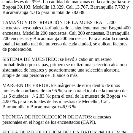
ciudades es del 95%. La cantidad de manzanas en la cartografía son:
Bogotá 39.103, Medellín 13.329, Cali 13.707, Barranquilla 7.783 y
Bucaramanga 4.716 para un total de 78.638.
TAMAÑO Y DISTRIBUCIÓN DE LA MUESTRA: 1.200
encuestas personales distribuidas de la siguiente manera: Bogotá 400
encuestas, Medellín 200 encuestas, Cali 200 encuestas, Barranquilla
200 encuestas y Bucaramanga 200 encuestas. Para ajustar la muestra
total al tamaño real del universo de cada ciudad, se aplican factores
de ponderación.
SISTEMA DE MUESTREO: se llevó a cabo un muestreo
probabilístico por etapas, primero se realizó una selección aleatoria
sistemática de hogares y posteriormente una selección aleatoria
simple de una persona de 18 años o más.
MARGEN DE ERROR: los márgenes de error dentro de unos
límites de confianza de un 95 %, son: para el total de la muestra de
las 5 ciudades +/- 2,83 %; para el total de la muestra de Bogotá +/-
4,90 %; para los totales de las muestras de Medellín, Cali,
Barranquilla y Bucaramanga +/-6,93 %.
TÉCNICA DE RECOLECCIÓN DE DATOS: encuestas
personales en el hogar de los encuestados (CAPI).
FECHA DE RECOLECCIÓN DE LOS DATOS: del 14 al 24 de