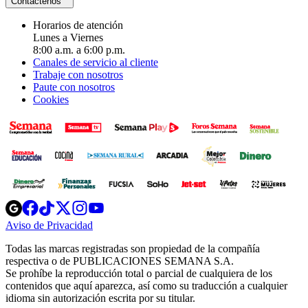
Contáctenos
Horarios de atención
Lunes a Viernes
8:00 a.m. a 6:00 p.m.
Canales de servicio al cliente
Trabaje con nosotros
Paute con nosotros
Cookies
Opens
Opens
Opens
Opens
Opens
in
in
in
in
in
Aviso de Privacidad
Opens
new
new
new
new
new
in
window
window
window
window
window
Todas las marcas registradas son propiedad de la compañía
new
respectiva o de PUBLICACIONES SEMANA S.A.
window
Se prohíbe la reproducción total o parcial de cualquiera de los
contenidos que aquí aparezca, así como su traducción a cualquier
idioma sin autorización escrita por su titular.