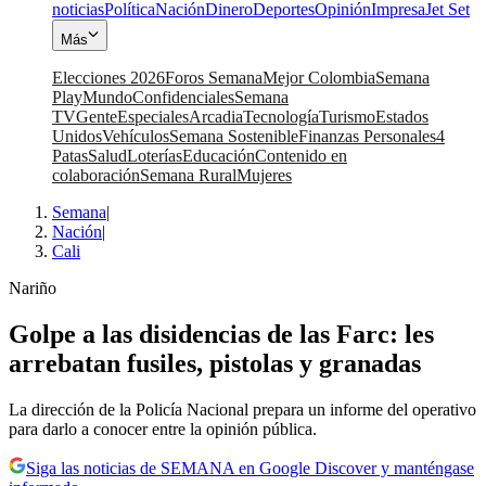
noticias
Política
Nación
Dinero
Deportes
Opinión
Impresa
Jet Set
Más
Elecciones 2026
Foros Semana
Mejor Colombia
Semana
Play
Mundo
Confidenciales
Semana
TV
Gente
Especiales
Arcadia
Tecnología
Turismo
Estados
Unidos
Vehículos
Semana Sostenible
Finanzas Personales
4
Patas
Salud
Loterías
Educación
Contenido en
colaboración
Semana Rural
Mujeres
Semana
|
Nación
|
Cali
Nariño
Golpe a las disidencias de las Farc: les
arrebatan fusiles, pistolas y granadas
La dirección de la Policía Nacional prepara un informe del operativo
para darlo a conocer entre la opinión pública.
Siga las noticias de SEMANA en Google Discover y manténgase