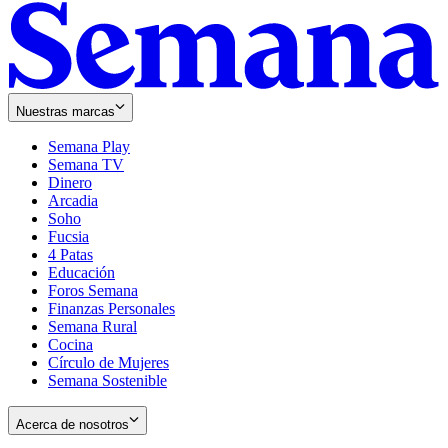
Nuestras marcas
Semana Play
Semana TV
Dinero
Arcadia
Soho
Opens
Fucsia
in
Opens
4 Patas
new
in
Educación
window
new
Foros Semana
window
Finanzas Personales
Semana Rural
Cocina
Círculo de Mujeres
Semana Sostenible
Acerca de nosotros