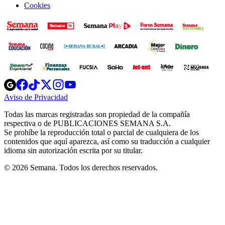
Cookies
Opens
Opens
Opens
Opens
Opens
in
in
in
in
in
Aviso de Privacidad
Opens
new
new
new
new
new
in
window
window
window
window
window
Todas las marcas registradas son propiedad de la compañía
new
respectiva o de PUBLICACIONES SEMANA S.A.
window
Se prohíbe la reproducción total o parcial de cualquiera de los
contenidos que aquí aparezca, así como su traducción a cualquier
idioma sin autorización escrita por su titular.
© 2026 Semana. Todos los derechos reservados.