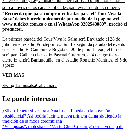
En ese sentido, Leyva instó a los interesados a comprar las entradas
solo a través de los canales oficiales para evitar perder su dinero.
“Recuerda que para comprar entradas para el ‘Tour Viva la
Salsa’ debes hacerlo únicamente por medio de la página web
www.tuticket.com.co o en el WhatsApp 3202548080″, precisó el
productor.
La primera parada del Tour Viva la Salsa será Envigado el 28 de
julio, en el estadio Polideportivo Sur. La segunda parada del evento
es el estadio El Campín de Bogotá el 29 de julio. Luego, el turno
será para Cali, en el estadio Pascual Guerrero, el 4 de agosto, y el
cierre lo tendrá Barranquilla, en el estadio Romelio Martínez, el 5 de
agosto.
VER MÁS
Swing Latino
salsa
Cali
Canadá
Le puede interesar
¿Silvia Tcherassi vestirá a Ana Lucía Pineda en la posesión
presidencial? Así podría lucir la nueva primera dama siguiendo la
tradición de la moda colombiana
“Ventajosas”: molestia en ‘MasterChef Celebrity’ por la ventaja de