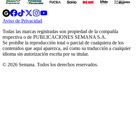
Opens
Opens
Opens
Opens
Opens
in
in
in
in
in
Aviso de Privacidad
Opens
new
new
new
new
new
in
window
window
window
window
window
Todas las marcas registradas son propiedad de la compañía
new
respectiva o de PUBLICACIONES SEMANA S.A.
window
Se prohíbe la reproducción total o parcial de cualquiera de los
contenidos que aquí aparezca, así como su traducción a cualquier
idioma sin autorización escrita por su titular.
© 2026 Semana. Todos los derechos reservados.