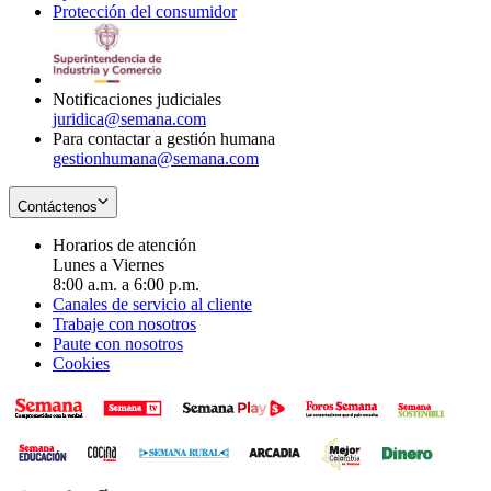
Protección del consumidor
new
window
in
Opens
window
new
in
window
new
window
Notificaciones judiciales
juridica@semana.com
Para contactar a gestión humana
gestionhumana@semana.com
Contáctenos
Horarios de atención
Lunes a Viernes
8:00 a.m. a 6:00 p.m.
Canales de servicio al cliente
Trabaje con nosotros
Paute con nosotros
Cookies