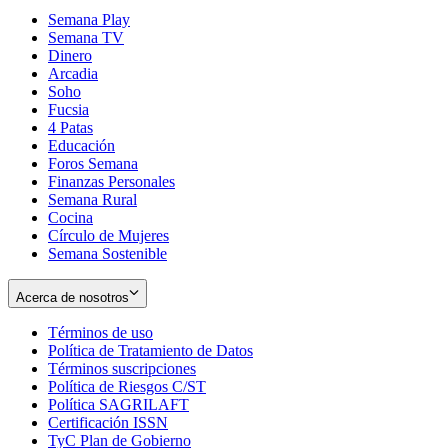
Semana Play
Semana TV
Dinero
Arcadia
Soho
Opens
Fucsia
in
Opens
4 Patas
new
in
Educación
window
new
Foros Semana
window
Finanzas Personales
Semana Rural
Cocina
Círculo de Mujeres
Semana Sostenible
Acerca de nosotros
Términos de uso
Opens
Política de Tratamiento de Datos
in
Opens
Términos suscripciones
new
Opens
in
Política de Riesgos C/ST
window
in
Opens
new
Política SAGRILAFT
Opens
new
in
window
Certificación ISSN
Opens
in
window
new
TyC Plan de Gobierno
in
new
Opens
window