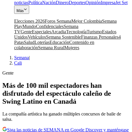
noticias
Política
Nación
Dinero
Deportes
Opinión
Impresa
Jet Set
Más
Elecciones 2026
Foros Semana
Mejor Colombia
Semana
Play
Mundo
Confidenciales
Semana
TV
Gente
Especiales
Arcadia
Tecnología
Turismo
Estados
Unidos
Vehículos
Semana Sostenible
Finanzas Personales
4
Patas
Salud
Loterías
Educación
Contenido en
colaboración
Semana Rural
Mujeres
Semana
|
Cali
Gente
Más de 100 mil espectadores han
disfrutado del espectáculo caleño de
Swing Latino en Canadá
La compañía artística ha ganado múltiples concursos de baile de
salsa.
Siga las noticias de SEMANA en Google Discover y manténgase