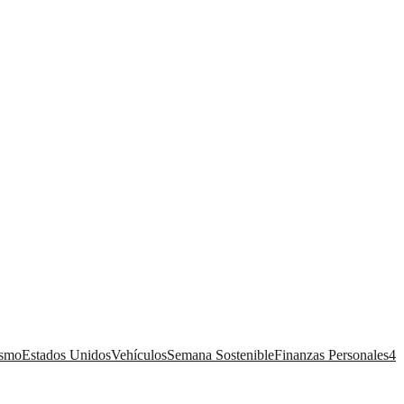
ismo
Estados Unidos
Vehículos
Semana Sostenible
Finanzas Personales
4