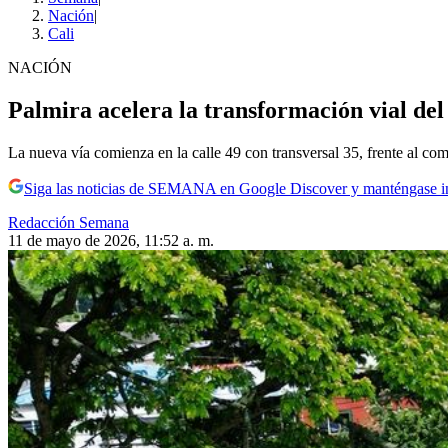
Nación
|
Cali
NACIÓN
Palmira acelera la transformación vial de
La nueva vía comienza en la calle 49 con transversal 35, frente al co
Siga las noticias de SEMANA en Google Discover y manténgase 
Redacción Semana
11 de mayo de 2026, 11:52 a. m.