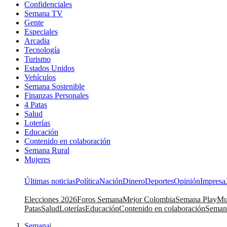
Confidenciales
Semana TV
Gente
Especiales
Arcadia
Tecnología
Turismo
Estados Unidos
Vehículos
Semana Sostenible
Finanzas Personales
4 Patas
Salud
Loterías
Educación
Contenido en colaboración
Semana Rural
Mujeres
Últimas noticias
Política
Nación
Dinero
Deportes
Opinión
Impresa
Elecciones 2026
Foros Semana
Mejor Colombia
Semana Play
Mu
Patas
Salud
Loterías
Educación
Contenido en colaboración
Seman
Semana
|