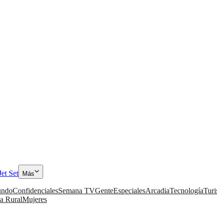
Jet Set
Más
ndo
Confidenciales
Semana TV
Gente
Especiales
Arcadia
Tecnología
Tur
a Rural
Mujeres