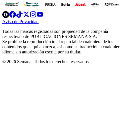
Opens
Opens
Opens
Opens
Opens
in
in
in
in
in
Aviso de Privacidad
Opens
new
new
new
new
new
in
window
window
window
window
window
Todas las marcas registradas son propiedad de la compañía
new
respectiva o de PUBLICACIONES SEMANA S.A.
window
Se prohíbe la reproducción total o parcial de cualquiera de los
contenidos que aquí aparezca, así como su traducción a cualquier
idioma sin autorización escrita por su titular.
© 2026 Semana. Todos los derechos reservados.