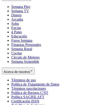
Semana Play
Semana TV
Dinero
Arcadia
Soho
Opens
Fucsia
in
Opens
4 Patas
new
in
Educación
window
new
Foros Semana
window
Finanzas Personales
Semana Rural
Cocina
Círculo de Mujeres
Semana Sostenible
Acerca de nosotros
Términos de uso
Opens
Política de Tratamiento de Datos
in
Opens
Términos suscripciones
new
Opens
in
Política de Riesgos C/ST
window
in
Opens
new
Política SAGRILAFT
Opens
new
in
window
Certificación ISSN
Opens
in
window
new