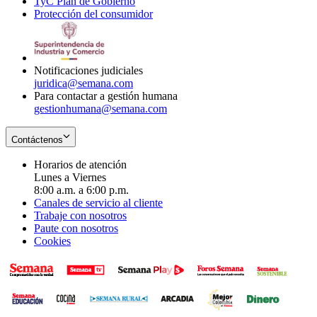
TyC Plan de Gobierno
in
new
Opens
window
Protección del consumidor
new
window
in
Opens
window
new
in
window
new
window
Notificaciones judiciales
juridica@semana.com
Para contactar a gestión humana
gestionhumana@semana.com
Contáctenos
Horarios de atención
Lunes a Viernes
8:00 a.m. a 6:00 p.m.
Canales de servicio al cliente
Trabaje con nosotros
Paute con nosotros
Cookies