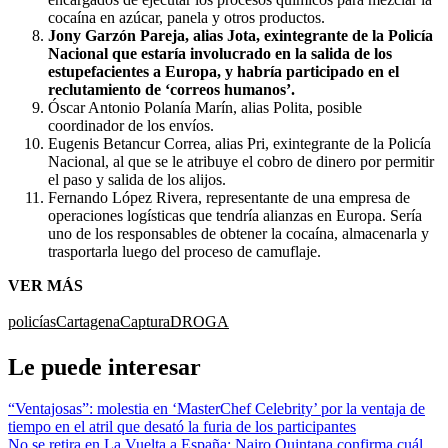
cocaína en azúcar, panela y otros productos.
Jony Garzón Pareja, alias Jota, exintegrante de la Policía
Nacional que estaría involucrado en la salida de los
estupefacientes a Europa, y habría participado en el
reclutamiento de ‘correos humanos’.
Óscar Antonio Polanía Marín, alias Polita, posible
coordinador de los envíos.
Eugenis Betancur Correa, alias Pri, exintegrante de la Policía
Nacional, al que se le atribuye el cobro de dinero por permitir
el paso y salida de los alijos.
Fernando López Rivera, representante de una empresa de
operaciones logísticas que tendría alianzas en Europa. Sería
uno de los responsables de obtener la cocaína, almacenarla y
trasportarla luego del proceso de camuflaje.
VER MÁS
policías
Cartagena
Captura
DROGA
Le puede interesar
“Ventajosas”: molestia en ‘MasterChef Celebrity’ por la ventaja de
tiempo en el atril que desató la furia de los participantes
No se retira en La Vuelta a España: Nairo Quintana confirma cuál