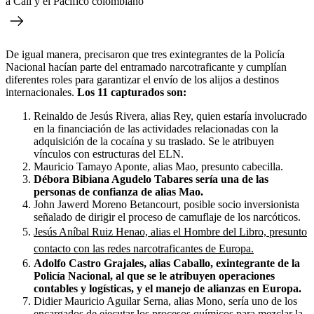
a Cali y el Pacífico colombiano
De igual manera, precisaron que tres exintegrantes de la Policía
Nacional hacían parte del entramado narcotraficante y cumplían
diferentes roles para garantizar el envío de los alijos a destinos
internacionales.
Los 11 capturados son:
Reinaldo de Jesús Rivera, alias Rey, quien estaría involucrado
en la financiación de las actividades relacionadas con la
adquisición de la cocaína y su traslado. Se le atribuyen
vínculos con estructuras del ELN.
Mauricio Tamayo Aponte, alias Mao, presunto cabecilla.
Débora Bibiana Agudelo Tabares sería una de las
personas de confianza de alias Mao.
John Jawerd Moreno Betancourt, posible socio inversionista
señalado de dirigir el proceso de camuflaje de los narcóticos.
Jesús Aníbal Ruiz Henao, alias el Hombre del Libro, presunto
contacto con las redes narcotraficantes de Europa.
Adolfo Castro Grajales, alias Caballo, exintegrante de la
Policía Nacional, al que se le atribuyen operaciones
contables y logísticas, y el manejo de alianzas en Europa.
Didier Mauricio Aguilar Serna, alias Mono, sería uno de los
encargados de ejecutar los procesos químicos para mezclar la