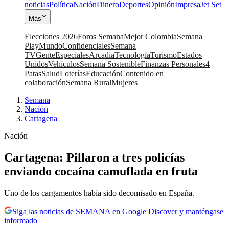
noticias
Política
Nación
Dinero
Deportes
Opinión
Impresa
Jet Set
Más
Elecciones 2026
Foros Semana
Mejor Colombia
Semana
Play
Mundo
Confidenciales
Semana
TV
Gente
Especiales
Arcadia
Tecnología
Turismo
Estados
Unidos
Vehículos
Semana Sostenible
Finanzas Personales
4
Patas
Salud
Loterías
Educación
Contenido en
colaboración
Semana Rural
Mujeres
Semana
|
Nación
|
Cartagena
Nación
Cartagena: Pillaron a tres policías
enviando cocaína camuflada en fruta
Uno de los cargamentos había sido decomisado en España.
Siga las noticias de SEMANA en Google Discover y manténgase
informado