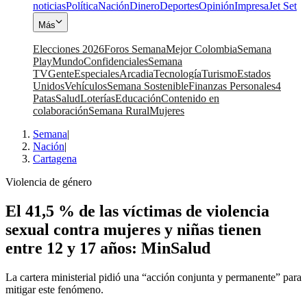
noticias
Política
Nación
Dinero
Deportes
Opinión
Impresa
Jet Set
Más
Elecciones 2026
Foros Semana
Mejor Colombia
Semana
Play
Mundo
Confidenciales
Semana
TV
Gente
Especiales
Arcadia
Tecnología
Turismo
Estados
Unidos
Vehículos
Semana Sostenible
Finanzas Personales
4
Patas
Salud
Loterías
Educación
Contenido en
colaboración
Semana Rural
Mujeres
Semana
|
Nación
|
Cartagena
Violencia de género
El 41,5 % de las víctimas de violencia
sexual contra mujeres y niñas tienen
entre 12 y 17 años: MinSalud
La cartera ministerial pidió una “acción conjunta y permanente” para
mitigar este fenómeno.