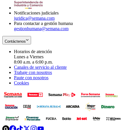
window
new
window
Notificaciones judiciales
juridica@semana.com
Para contactar a gestión humana
gestionhumana@semana.com
Contáctenos
Horarios de atención
Lunes a Viernes
8:00 a.m. a 6:00 p.m.
Canales de servicio al cliente
Trabaje con nosotros
Paute con nosotros
Cookies
Opens
Opens
Opens
Opens
Opens