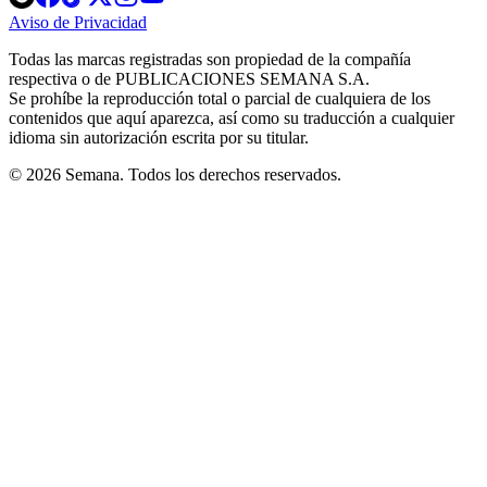
in
in
in
in
in
Aviso de Privacidad
Opens
new
new
new
new
new
in
window
window
window
window
window
Todas las marcas registradas son propiedad de la compañía
new
respectiva o de PUBLICACIONES SEMANA S.A.
window
Se prohíbe la reproducción total o parcial de cualquiera de los
contenidos que aquí aparezca, así como su traducción a cualquier
idioma sin autorización escrita por su titular.
© 2026 Semana. Todos los derechos reservados.