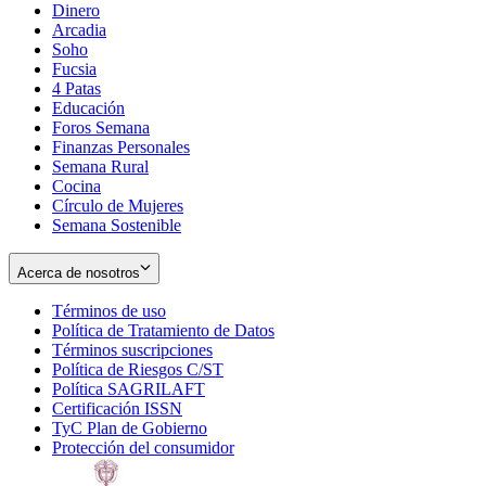
Dinero
Arcadia
Soho
Opens
Fucsia
in
Opens
4 Patas
new
in
Educación
window
new
Foros Semana
window
Finanzas Personales
Semana Rural
Cocina
Círculo de Mujeres
Semana Sostenible
Acerca de nosotros
Términos de uso
Opens
Política de Tratamiento de Datos
in
Opens
Términos suscripciones
new
Opens
in
Política de Riesgos C/ST
window
in
Opens
new
Política SAGRILAFT
Opens
new
in
window
Certificación ISSN
Opens
in
window
new
TyC Plan de Gobierno
in
new
Opens
window
Protección del consumidor
new
window
in
Opens
window
new
in