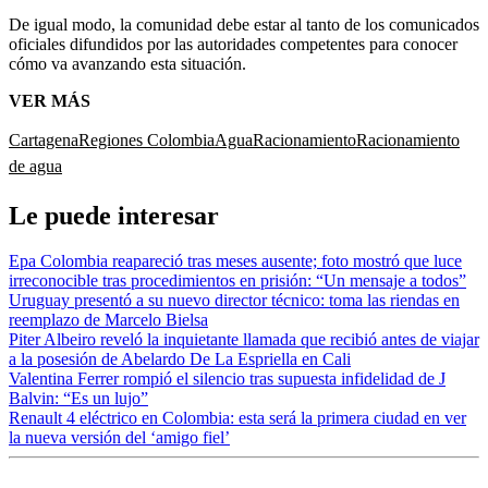
De igual modo, la comunidad debe estar al tanto de los comunicados
oficiales difundidos por las autoridades competentes para conocer
cómo va avanzando esta situación.
VER MÁS
Cartagena
Regiones Colombia
Agua
Racionamiento
Racionamiento
de agua
Le puede interesar
Epa Colombia reapareció tras meses ausente; foto mostró que luce
irreconocible tras procedimientos en prisión: “Un mensaje a todos”
Uruguay presentó a su nuevo director técnico: toma las riendas en
reemplazo de Marcelo Bielsa
Piter Albeiro reveló la inquietante llamada que recibió antes de viajar
a la posesión de Abelardo De La Espriella en Cali
Valentina Ferrer rompió el silencio tras supuesta infidelidad de J
Balvin: “Es un lujo”
Renault 4 eléctrico en Colombia: esta será la primera ciudad en ver
la nueva versión del ‘amigo fiel’