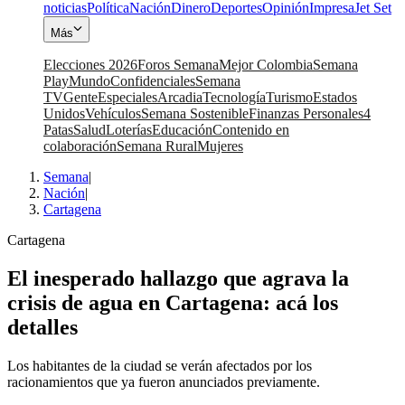
noticias
Política
Nación
Dinero
Deportes
Opinión
Impresa
Jet Set
Más
Elecciones 2026
Foros Semana
Mejor Colombia
Semana
Play
Mundo
Confidenciales
Semana
TV
Gente
Especiales
Arcadia
Tecnología
Turismo
Estados
Unidos
Vehículos
Semana Sostenible
Finanzas Personales
4
Patas
Salud
Loterías
Educación
Contenido en
colaboración
Semana Rural
Mujeres
Semana
|
Nación
|
Cartagena
Cartagena
El inesperado hallazgo que agrava la
crisis de agua en Cartagena: acá los
detalles
Los habitantes de la ciudad se verán afectados por los
racionamientos que ya fueron anunciados previamente.