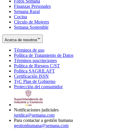
Foros Semana
window
Finanzas Personales
Semana Rural
Cocina
Círculo de Mujeres
Semana Sostenible
Acerca de nosotros
Términos de uso
Opens
Política de Tratamiento de Datos
in
Opens
Términos suscripciones
new
Opens
in
Política de Riesgos C/ST
window
in
Opens
new
Política SAGRILAFT
Opens
new
in
window
Certificación ISSN
Opens
in
window
new
TyC Plan de Gobierno
in
new
Opens
window
Protección del consumidor
new
window
in
Opens
window
new
in
window
new
window
Notificaciones judiciales
juridica@semana.com
Para contactar a gestión humana
gestionhumana@semana.com