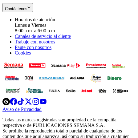
Contáctenos
Horarios de atención
Lunes a Viernes
8:00 a.m. a 6:00 p.m.
Canales de servicio al cliente
Trabaje con nosotros
Paute con nosotros
Cookies
Opens
Opens
Opens
Opens
Opens
in
in
in
in
in
Aviso de Privacidad
Opens
new
new
new
new
new
in
window
window
window
window
window
Todas las marcas registradas son propiedad de la compañía
new
respectiva o de PUBLICACIONES SEMANA S.A.
window
Se prohíbe la reproducción total o parcial de cualquiera de los
contenidos que aquí aparezca, así como su traducción a cualquier