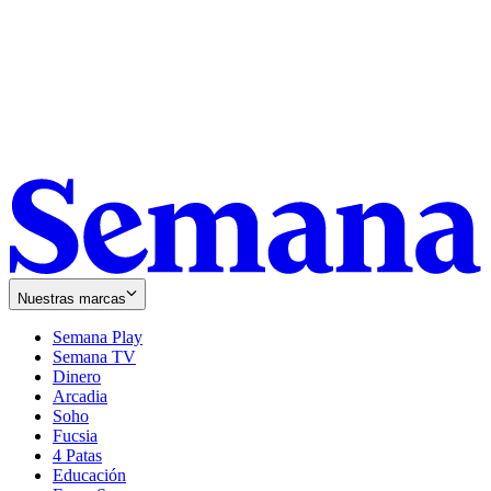
Nuestras marcas
Semana Play
Semana TV
Dinero
Arcadia
Soho
Opens
Fucsia
in
Opens
4 Patas
new
in
Educación
window
new