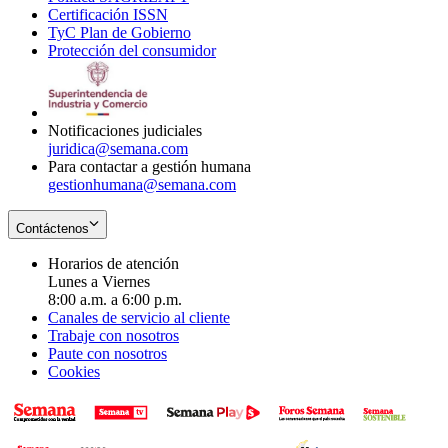
Certificación ISSN
Opens
in
window
new
TyC Plan de Gobierno
in
new
Opens
window
Protección del consumidor
new
window
in
Opens
window
new
in
window
new
window
Notificaciones judiciales
juridica@semana.com
Para contactar a gestión humana
gestionhumana@semana.com
Contáctenos
Horarios de atención
Lunes a Viernes
8:00 a.m. a 6:00 p.m.
Canales de servicio al cliente
Trabaje con nosotros
Paute con nosotros
Cookies