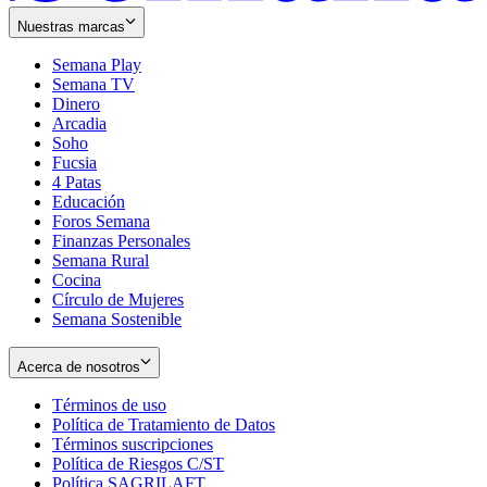
Nuestras marcas
Semana Play
Semana TV
Dinero
Arcadia
Soho
Opens
Fucsia
in
Opens
4 Patas
new
in
Educación
window
new
Foros Semana
window
Finanzas Personales
Semana Rural
Cocina
Círculo de Mujeres
Semana Sostenible
Acerca de nosotros
Términos de uso
Opens
Política de Tratamiento de Datos
in
Opens
Términos suscripciones
new
Opens
in
Política de Riesgos C/ST
window
in
Opens
new
Política SAGRILAFT
Opens
new
in
window