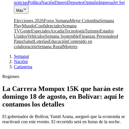
noticias
Política
Nación
Dinero
Deportes
Opinión
Impresa
Jet Set
Más
Elecciones 2026
Foros Semana
Mejor Colombia
Semana
Play
Mundo
Confidenciales
Semana
TV
Gente
Especiales
Arcadia
Tecnología
Turismo
Estados
Unidos
Vehículos
Semana Sostenible
Finanzas Personales
4
Patas
Salud
Loterías
Educación
Contenido en
colaboración
Semana Rural
Mujeres
Semana
|
Nación
|
Cartagena
Regiones
La Carrera Mompox 15K que harán este
domingo 18 de agosto, en Bolívar: aquí le
contamos los detalles
El gobernador de Bolívar, Yamil Arana, aseguró que la economía se
reactivará con este evento. El recorrido será en horas de la noche.