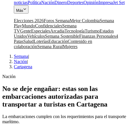
noticias
Política
Nación
Dinero
Deportes
Opinión
Impresa
Jet Set
Más
Elecciones 2026
Foros Semana
Mejor Colombia
Semana
Play
Mundo
Confidenciales
Semana
TV
Gente
Especiales
Arcadia
Tecnología
Turismo
Estados
Unidos
Vehículos
Semana Sostenible
Finanzas Personales
4
Patas
Salud
Loterías
Educación
Contenido en
colaboración
Semana Rural
Mujeres
Semana
|
Nación
|
Cartagena
Nación
No se deje engañar: estas son las
embarcaciones autorizadas para
transportar a turistas en Cartagena
La embarcaciones cumplen con los requerimientos para el transporte
marítimo.