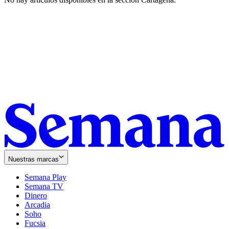
Nuestras marcas
Semana Play
Semana TV
Dinero
Arcadia
Soho
Opens
Fucsia
in
Opens