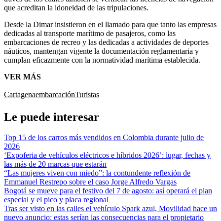
que acreditan la idoneidad de las tripulaciones.
Desde la Dimar insistieron en el llamado para que tanto las empresas
dedicadas al transporte marítimo de pasajeros, como las
embarcaciones de recreo y las dedicadas a actividades de deportes
náuticos, mantengan vigente la documentación reglamentaria y
cumplan eficazmente con la normatividad marítima establecida.
VER MÁS
Cartagena
embarcación
Turistas
Le puede interesar
Top 15 de los carros más vendidos en Colombia durante julio de
2026
‘Expoferia de vehículos eléctricos e híbridos 2026’: lugar, fechas y
las más de 20 marcas que estarán
“Las mujeres viven con miedo”: la contundente reflexión de
Emmanuel Restrepo sobre el caso Jorge Alfredo Vargas
Bogotá se mueve para el festivo del 7 de agosto: así operará el plan
especial y el pico y placa regional
Tras ser visto en las calles el vehículo Spark azul, Movilidad hace un
nuevo anuncio: estas serían las consecuencias para el propietario