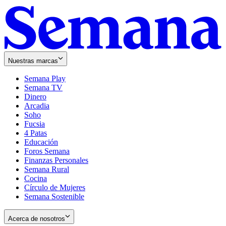
Nuestras marcas
Semana Play
Semana TV
Dinero
Arcadia
Soho
Opens
Fucsia
in
Opens
4 Patas
new
in
Educación
window
new
Foros Semana
window
Finanzas Personales
Semana Rural
Cocina
Círculo de Mujeres
Semana Sostenible
Acerca de nosotros