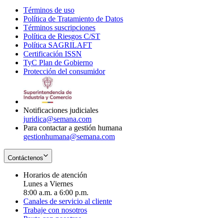
Términos de uso
Opens
Política de Tratamiento de Datos
in
Opens
Términos suscripciones
new
Opens
in
Política de Riesgos C/ST
window
in
Opens
new
Política SAGRILAFT
Opens
new
in
window
Certificación ISSN
Opens
in
window
new
TyC Plan de Gobierno
in
new
Opens
window
Protección del consumidor
new
window
in
Opens
window
new
in
window
new
window
Notificaciones judiciales
juridica@semana.com
Para contactar a gestión humana
gestionhumana@semana.com
Contáctenos
Horarios de atención
Lunes a Viernes
8:00 a.m. a 6:00 p.m.
Canales de servicio al cliente
Trabaje con nosotros