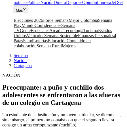
noticias
Política
Nación
Dinero
Deportes
Opinión
Impresa
Jet Set
Más
Elecciones 2026
Foros Semana
Mejor Colombia
Semana
Play
Mundo
Confidenciales
Semana
TV
Gente
Especiales
Arcadia
Tecnología
Turismo
Estados
Unidos
Vehículos
Semana Sostenible
Finanzas Personales
4
Patas
Salud
Loterías
Educación
Contenido en
colaboración
Semana Rural
Mujeres
Semana
|
Nación
|
Cartagena
NACIÓN
Preocupante: a puño y cuchillo dos
adolescentes se enfrentaron a las afueras
de un colegio en Cartagena
Un estudiante de la institución y un joven particular, se dieron cita,
sin embargo, el primero no contaba con que el segundo llevara
consigo un arma cortopunzante (cuchillo).