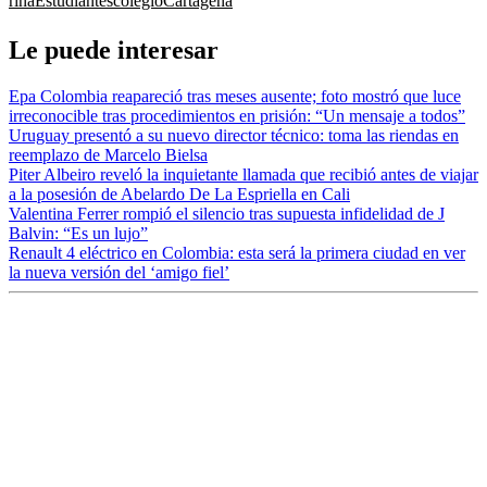
riña
Estudiantes
colegio
Cartagena
Le puede interesar
Epa Colombia reapareció tras meses ausente; foto mostró que luce
irreconocible tras procedimientos en prisión: “Un mensaje a todos”
Uruguay presentó a su nuevo director técnico: toma las riendas en
reemplazo de Marcelo Bielsa
Piter Albeiro reveló la inquietante llamada que recibió antes de viajar
a la posesión de Abelardo De La Espriella en Cali
Valentina Ferrer rompió el silencio tras supuesta infidelidad de J
Balvin: “Es un lujo”
Renault 4 eléctrico en Colombia: esta será la primera ciudad en ver
la nueva versión del ‘amigo fiel’