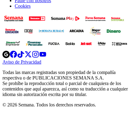
Paute con nosotros
Cookies
Opens
Opens
Opens
Opens
Opens
in
in
in
in
in
Aviso de Privacidad
Opens
new
new
new
new
new
in
window
window
window
window
window
Todas las marcas registradas son propiedad de la compañía
new
respectiva o de PUBLICACIONES SEMANA S.A.
window
Se prohíbe la reproducción total o parcial de cualquiera de los
contenidos que aquí aparezca, así como su traducción a cualquier
idioma sin autorización escrita por su titular.
© 2026 Semana. Todos los derechos reservados.