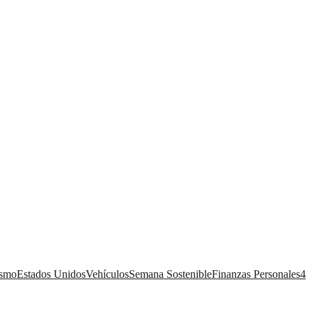
ismo
Estados Unidos
Vehículos
Semana Sostenible
Finanzas Personales
4