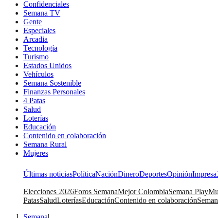
Confidenciales
Semana TV
Gente
Especiales
Arcadia
Tecnología
Turismo
Estados Unidos
Vehículos
Semana Sostenible
Finanzas Personales
4 Patas
Salud
Loterías
Educación
Contenido en colaboración
Semana Rural
Mujeres
Últimas noticias
Política
Nación
Dinero
Deportes
Opinión
Impresa
Elecciones 2026
Foros Semana
Mejor Colombia
Semana Play
Mu
Patas
Salud
Loterías
Educación
Contenido en colaboración
Seman
Semana
|