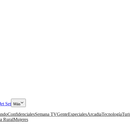
Jet Set
Más
ndo
Confidenciales
Semana TV
Gente
Especiales
Arcadia
Tecnología
Tur
a Rural
Mujeres