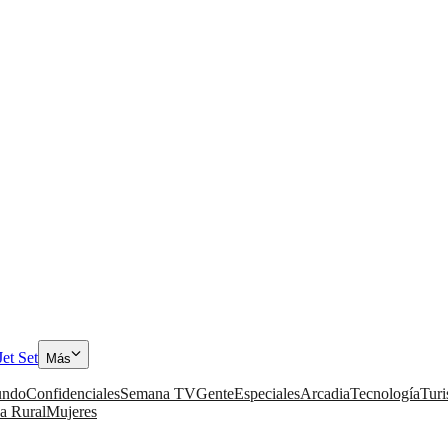
Jet Set
Más
ndo
Confidenciales
Semana TV
Gente
Especiales
Arcadia
Tecnología
Tur
a Rural
Mujeres