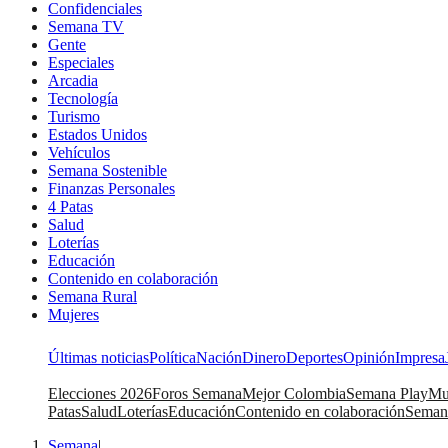
Confidenciales
Semana TV
Gente
Especiales
Arcadia
Tecnología
Turismo
Estados Unidos
Vehículos
Semana Sostenible
Finanzas Personales
4 Patas
Salud
Loterías
Educación
Contenido en colaboración
Semana Rural
Mujeres
Últimas noticias
Política
Nación
Dinero
Deportes
Opinión
Impresa
Elecciones 2026
Foros Semana
Mejor Colombia
Semana Play
Mu
Patas
Salud
Loterías
Educación
Contenido en colaboración
Seman
Semana
|