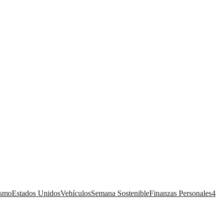
ismo
Estados Unidos
Vehículos
Semana Sostenible
Finanzas Personales
4