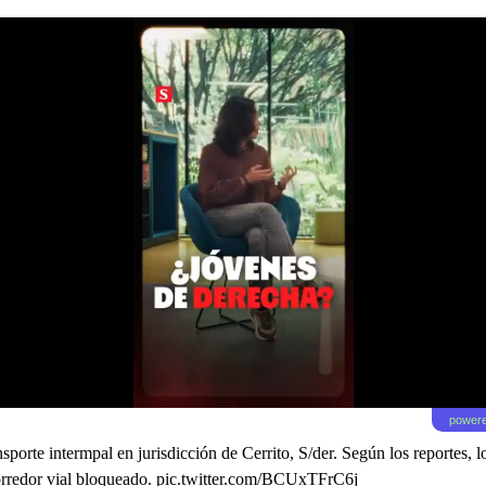
powere
sporte intermpal en jurisdicción de Cerrito, S/der. Según los reportes, l
orredor vial bloqueado.
pic.twitter.com/BCUxTFrC6j