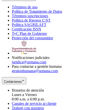
Términos de uso
Opens
Política de Tratamiento de Datos
in
Opens
Términos suscripciones
new
Opens
in
Política de Riesgos C/ST
window
in
Opens
new
Política SAGRILAFT
Opens
new
in
window
Certificación ISSN
Opens
in
window
new
TyC Plan de Gobierno
in
new
Opens
window
Protección del consumidor
new
window
in
Opens
window
new
in
window
new
window
Notificaciones judiciales
juridica@semana.com
Para contactar a gestión humana
gestionhumana@semana.com
Contáctenos
Horarios de atención
Lunes a Viernes
8:00 a.m. a 6:00 p.m.
Canales de servicio al cliente
Trabaje con nosotros