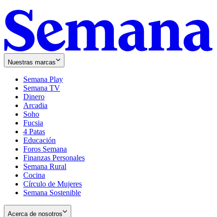
Nuestras marcas
Semana Play
Semana TV
Dinero
Arcadia
Soho
Opens
Fucsia
in
Opens
4 Patas
new
in
Educación
window
new
Foros Semana
window
Finanzas Personales
Semana Rural
Cocina
Círculo de Mujeres
Semana Sostenible
Acerca de nosotros