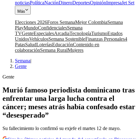
noticias
Política
Nación
Dinero
Deportes
Opinión
Impresa
Jet Set
Más
Elecciones 2026
Foros Semana
Mejor Colombia
Semana
Play
Mundo
Confidenciales
Semana
TV
Gente
Especiales
Arcadia
Tecnología
Turismo
Estados
Unidos
Vehículos
Semana Sostenible
Finanzas Personales
4
Patas
Salud
Loterías
Educación
Contenido en
colaboración
Semana Rural
Mujeres
Semana
|
Gente
Gente
Murió famoso periodista dominicano tras
enfrentar una larga lucha contra el
cáncer; meses atrás había confesado estar
“desesperado”
Su fallecimiento lo confirmó su exjefe el martes 12 de mayo.