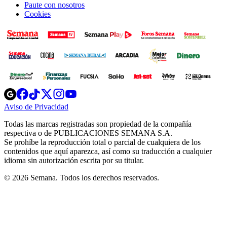
Paute con nosotros
Cookies
Opens
Opens
Opens
Opens
Opens
in
in
in
in
in
Aviso de Privacidad
Opens
new
new
new
new
new
in
window
window
window
window
window
Todas las marcas registradas son propiedad de la compañía
new
respectiva o de PUBLICACIONES SEMANA S.A.
window
Se prohíbe la reproducción total o parcial de cualquiera de los
contenidos que aquí aparezca, así como su traducción a cualquier
idioma sin autorización escrita por su titular.
© 2026 Semana. Todos los derechos reservados.