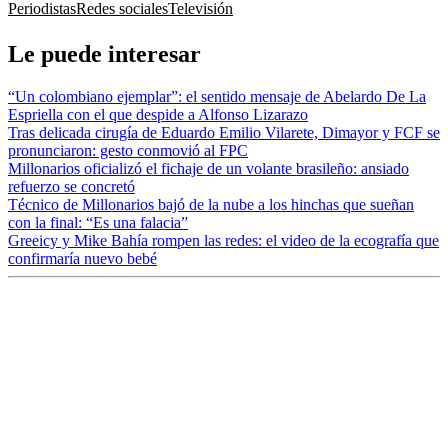
Periodistas
Redes sociales
Televisión
Le puede interesar
“Un colombiano ejemplar”: el sentido mensaje de Abelardo De La
Espriella con el que despide a Alfonso Lizarazo
Tras delicada cirugía de Eduardo Emilio Vilarete, Dimayor y FCF se
pronunciaron: gesto conmovió al FPC
Millonarios oficializó el fichaje de un volante brasileño: ansiado
refuerzo se concretó
Técnico de Millonarios bajó de la nube a los hinchas que sueñan
con la final: “Es una falacia”
Greeicy y Mike Bahía rompen las redes: el video de la ecografía que
confirmaría nuevo bebé