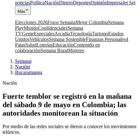
noticias
Política
Nación
Dinero
Deportes
Opinión
Impresa
Jet Set
Más
Elecciones 2026
Foros Semana
Mejor Colombia
Semana
Play
Mundo
Confidenciales
Semana
TV
Gente
Especiales
Arcadia
Tecnología
Turismo
Estados
Unidos
Vehículos
Semana Sostenible
Finanzas Personales
4
Patas
Salud
Loterías
Educación
Contenido en
colaboración
Semana Rural
Mujeres
Semana
|
Nación
|
Bucaramanga
Nación
Fuerte temblor se registró en la mañana
del sábado 9 de mayo en Colombia; las
autoridades monitorean la situación
Por medio de las redes sociales se dieron a conocer los movimientos
telúricos.