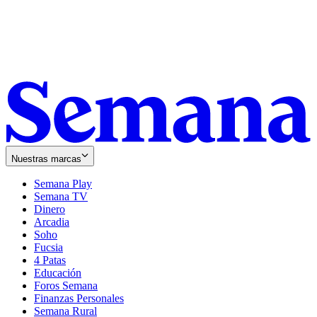
Nuestras marcas
Semana Play
Semana TV
Dinero
Arcadia
Soho
Opens
Fucsia
in
Opens
4 Patas
new
in
Educación
window
new
Foros Semana
window
Finanzas Personales
Semana Rural