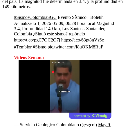
del país. La magnitud fue determinada en 3.4, y la profundidad en
149 kilómetros.
#SismosColombiaSGC
Evento Sísmico - Boletín
Actualizado 1, 2026-05-09, 06:28 hora local Magnitud
3.4, Profundidad 149 km, Los Santos - Santander,
Colombia ¿Sintió este sismo? repórtelo
https://t.co/pgC7OC2O7j
https://t.co/63pt8nVsSe
#Temblor
#Sismo
pic.twitter.com/I8uOKM8RuP
Videos Semana
powered by
— Servicio Geológico Colombiano (@sgcol)
May 9,