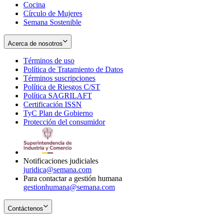
Cocina
Círculo de Mujeres
Semana Sostenible
Acerca de nosotros
Términos de uso
Opens
Política de Tratamiento de Datos
in
Opens
Términos suscripciones
new
Opens
in
Política de Riesgos C/ST
window
in
Opens
new
Política SAGRILAFT
Opens
new
in
window
Certificación ISSN
Opens
in
window
new
TyC Plan de Gobierno
in
new
Opens
window
Protección del consumidor
new
window
in
Opens
window
new
in
window
new
window
Notificaciones judiciales
juridica@semana.com
Para contactar a gestión humana
gestionhumana@semana.com
Contáctenos